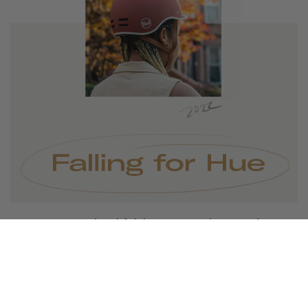
Terracotta
is dé kleur van het seizoen
en doet ons denken aan
herfstbladeren, gezellige kampvuren
en zelfgemaakte pompoentaart. Blijf