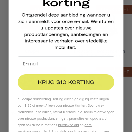
korting
UITVERKOCHT
UITVERKOCHT
Ontgrendel deze aanbieding wanneer u
zich aanmeldt voor onze e-mail. We sturen
u updates over nieuwe
productlanceringen, aanbiedingen en
interessante verhalen over stedelijke
mobiliteit.
Chapter
Thousand Handschoenen
Met Volledige Vingers
UITVERKOCHT
UITVERKOCHT
KRIJG $10 KORTING
*Tijdelijke aanbieding. Korting alleen geldig bij bestellingen
van $ 60 of meer. Alleen voor nieuwe klanten. Door uw e-
mailadres in te vullen, stemt u ermee in e-mails te ontvangen
Thousand Nekwarmer
Thousand Sokken
over nieuwe productlanceringen, promoties en updates. U
gaat ook akkoord met ons
privacybeleid
en
onze
UITVERKOCHT
servicevoorwaarden
.
U kunt zich op elk moment uitschrijven.