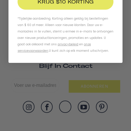
KRIJG $10 KORTING
Fietshandschoenen
*Tijdelijke aanbieding. Korting alleen geldig bij bestellingen
van $ 60 of meer. Alleen voor nieuwe klanten. Door uw e-
mailadres in te vullen, stemt u ermee in e-mails te ontvangen
over nieuwe productlanceringen, promoties en updates. U
gaat ook akkoord met ons
privacybeleid
en
onze
servicevoorwaarden
.
U kunt zich op elk moment uitschrijven.
Blijf In Contact
ABONNEREN