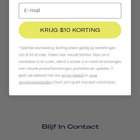
Crossbody-Stuurtas
Traveler 2.0 Magnetische
Fietsverlichting
UITVERKOCHT
KRIJG $10 KORTING
*Tijdelijke aanbieding. Korting alleen geldig bij bestellingen
van $ 60 of meer. Alleen voor nieuwe klanten. Door uw e-
mailadres in te vullen, stemt u ermee in e-mails te ontvangen
Chapter MIPS
over nieuwe productlanceringen, promoties en updates. U
gaat ook akkoord met ons
privacybeleid
en
onze
servicevoorwaarden
.
U kunt zich op elk moment uitschrijven.
Blijf In Contact