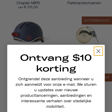
Chapter MIPS
Fietshandschoenen
€ 101,00
van
UITVERKOCHT
Ontvang $10
Magnetische
Pennant Fietsbel
Helmverlichting
€24,95
korting
UITVERKOCHT
UITVERKOCHT
Ontgrendel deze aanbieding wanneer u
zich aanmeldt voor onze e-mail. We sturen
u updates over nieuwe
productlanceringen, aanbiedingen en
interessante verhalen over stedelijke
mobiliteit.