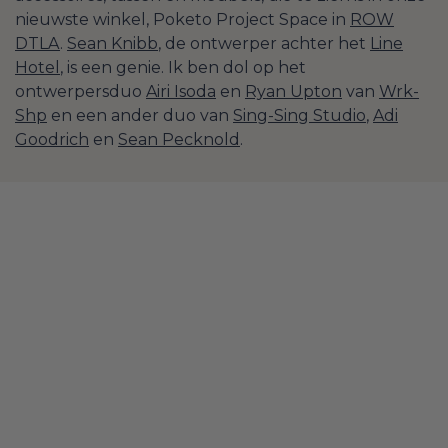
nieuwste winkel, Poketo Project Space in
ROW
DTLA
.
Sean Knibb
, de ontwerper achter het
Line
Hotel
, is een genie. Ik ben dol op het
ontwerpersduo
Airi Isoda
en
Ryan Upton
van
Wrk-
Shp
en een ander duo van
Sing-Sing Studio
,
Adi
Goodrich
en
Sean Pecknold
.