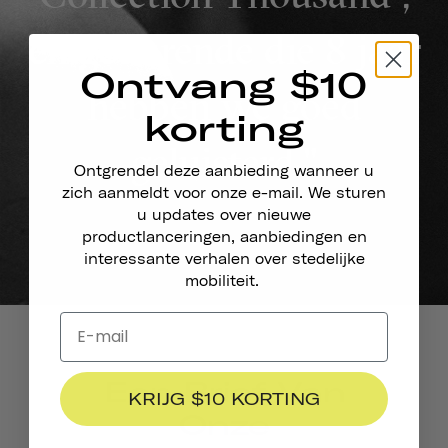
en gedurende die 8 jaar
Ontvang $10
hebben we goed
korting
geluisterd."
Ontgrendel deze aanbieding wanneer u
zich aanmeldt voor onze e-mail. We sturen
u updates over nieuwe
productlanceringen, aanbiedingen en
interessante verhalen over stedelijke
mobiliteit.
Een Brief Van
KRIJG $10 KORTING
Onze