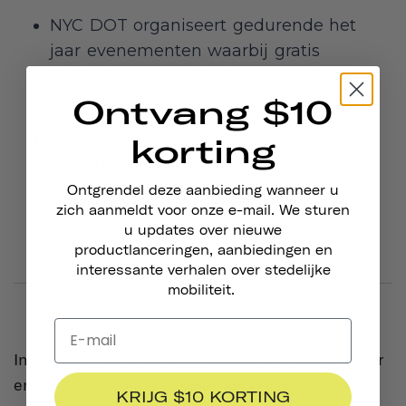
NYC DOT organiseert gedurende het
jaar evenementen waarbij gratis
fietshelmen voor kinderen worden
uitgedeeld.
Ontvang $10
Volwassenen die fietsen voor hun werk
korting
zijn ook verplicht een helm te dragen.
Ontgrendel deze aanbieding wanneer u
Wettelijk gezien mogen volwassenen
zich aanmeldt voor onze e-mail. We sturen
fietsen zonder helm te dragen.
u updates over nieuwe
productlanceringen, aanbiedingen en
interessante verhalen over stedelijke
mobiliteit.
In de staat New York zijn passagiers van vijf jaar
en jonger en fietsers onder de 14 jaar verplicht
KRIJG $10 KORTING