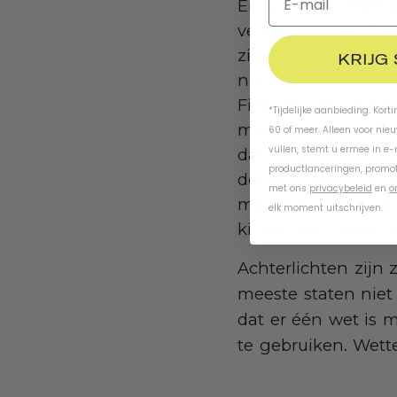
Er zijn geen federa
verplicht stellen. 
zichtbaarheid verb
KRIJG
nachts. Weet u nie
Fietsverlichting he
*Tijdelijke aanbieding. Kort
mogelijke gevaren v
60 of meer. Alleen voor nie
vullen, stemt u ermee in e
dat fietsers een h
productlanceringen, promot
donker rijden. De 
met ons
privacybeleid
en
o
mountainbikers kan
elk moment uitschrijven.
kiezen om paden t
Achterlichten zijn 
meeste staten niet 
dat er één wet is 
te gebruiken. Wette