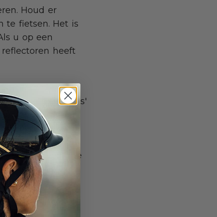
eren. Houd er
te fietsen. Het is
 Als u op een
 reflectoren heeft
'duisternis', want
e wordt 'duisternis'
onen of voertuigen
ien. Dat betekent
s 'duisternis'
 hebt om veilig te