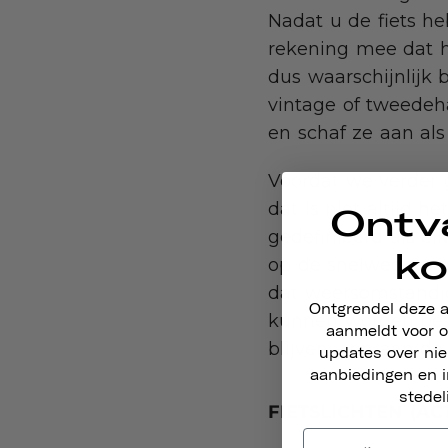
Nadat u de fiets he
rekening mee dat he
dus waarschijnlijk 
vintage of tweedeha
en schaf ze aan als
Voordat we verder ga
dat is niet altijd h
Ontv
gedefinieerd als e
ko
op de snelweg op e
dat weersomstandig
Ontgrendel deze 
kunnen worden besc
aanmeldt voor o
blijven – en aan de
updates over ni
aanbiedingen en i
stedel
FIETSLICHTEN (AC