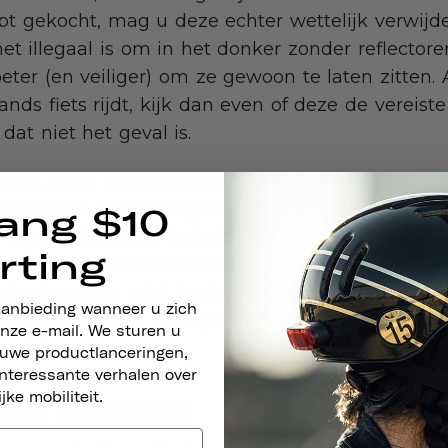
bt gekocht, mag u deze echter wettelijk verwijd
t illegaal is om in het donker zonder reflectoren 
beter (en veiliger) om ze gewoon te laten zitten.
nds fiets rijdt, kijk dan even of deze de vereiste
 dat niet het geval is.
an, laten we even stilstaan bij de definitie van 
etzelfde als nacht. Volgens de Uniform Vehicle Cod
ang $10
lk moment waarop het zicht te slecht is om pers
rting
en afstand van 300 meter duidelijk te kunnen z
heden zoals mist, hevige regen of sneeuw ook al
aanbieding wanneer u zich
houwd en dat je de juiste fietsreflectoren nodig
nze e-mail. We sturen u
 wet te voldoen.
euwe productlanceringen,
nteressante verhalen over
ijke mobiliteit.
TIEVE VERLICHTING)