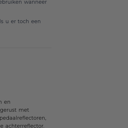
gebruiken wanneer
Als u er toch een
n en
tgerust met
edaalreflectoren,
e achterreflector.