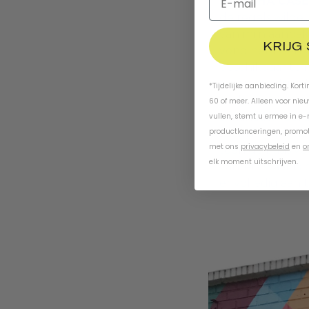
NATASHA CASE
de regels wilde
van mijn aanpak
KRIJG
vond het heerlij
beschikbaar te m
ervan om druk be
*Tijdelijke aanbieding. Kort
ondernemer, ma
60 of meer. Alleen voor nie
eliminatie. Voor
vullen, stemt u ermee in e
productlanceringen, promot
bedrijf zag, be
met ons
privacybeleid
en
o
toen de basis vo
elk moment uitschrijven.
van iets waar i
er volledig aan 