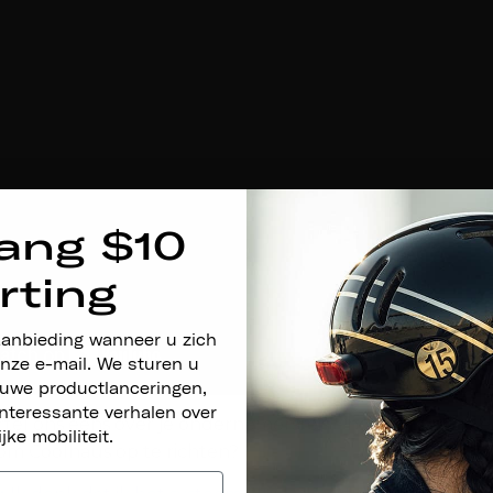
ang $10
rting
aanbieding wanneer u zich
nze e-mail. We sturen u
euwe productlanceringen,
nteressante verhalen over
rtel ons eens over je ondernemersreis – hoe hebben je e
ijke mobiliteit.
om Coolhaus op te richten?