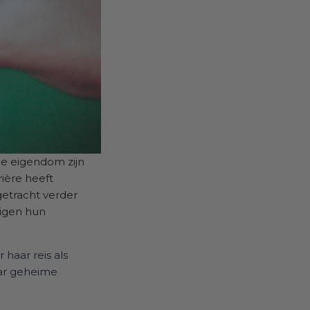
ie eigendom zijn
ière heeft
getracht verder
igen hun
haar reis als
aar geheime