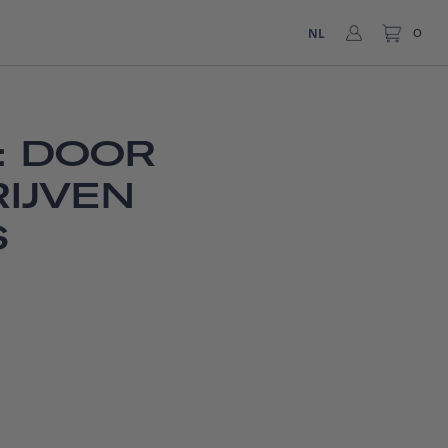
NL
0
: DOOR
IJVEN
S