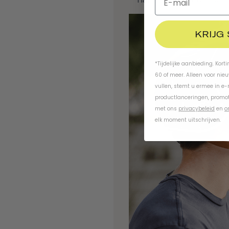
KRIJG
*Tijdelijke aanbieding. Kort
60 of meer. Alleen voor nie
vullen, stemt u ermee in e
productlanceringen, promot
met ons
privacybeleid
en
o
elk moment uitschrijven.