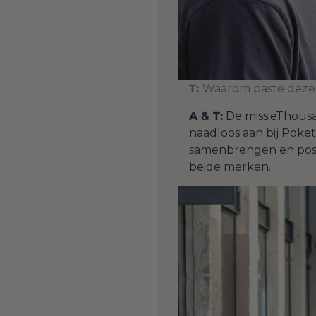
T:
Waarom paste deze
A & T:
De missie
Thousa
naadloos aan bij Poke
samenbrengen en posi
beide merken.