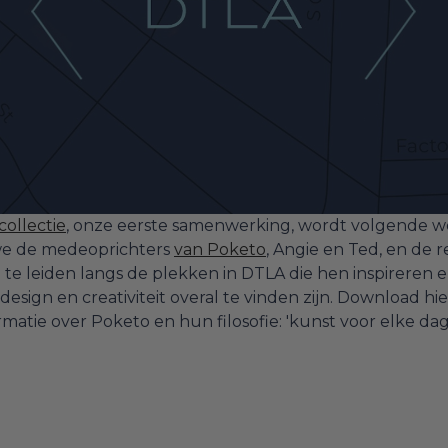
ollectie
, onze eerste samenwerking, wordt volgende 
 we de medeoprichters
van Poketo
, Angie en Ted, en de 
te leiden langs de plekken in DTLA die hen inspireren 
design en creativiteit overal te vinden zijn. Download hi
matie over Poketo en hun filosofie: 'kunst voor elke dag'