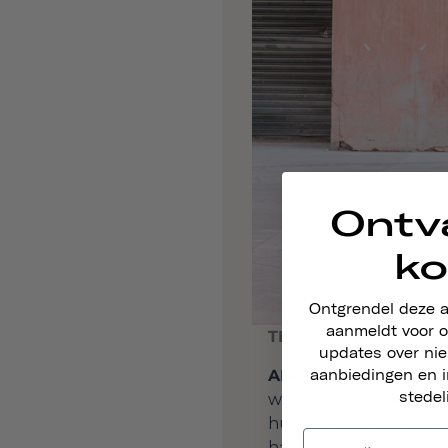
Ontv
ko
Ontgrendel deze 
aanmeldt voor o
THOUSAND:
Vertel o
updates over ni
ANGIE EN TED: Na
de 
aanbiedingen en i
stedel
we kort gesproken ov
hun
designhelmen ee
handen aangegrepen.