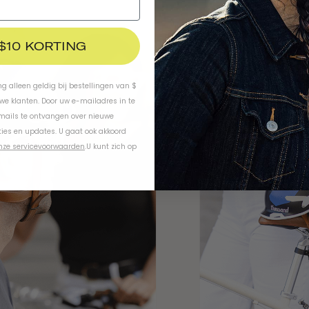
 $10 KORTING
ing alleen geldig bij bestellingen van $
uwe klanten. Door uw e-mailadres in te
-mails te ontvangen over nieuwe
ies en updates. U gaat ook akkoord
nze servicevoorwaarden
.
U kunt zich op