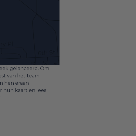
week gelanceerd. Om
rest van het team
en hen eraan
er hun kaart en lees
.