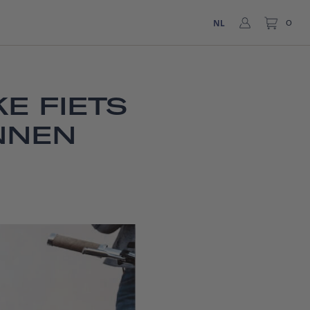
NL
0
E FIETS
NNEN