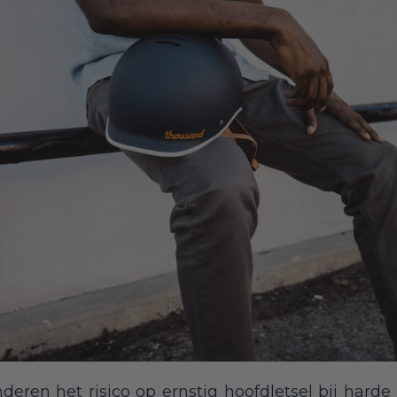
eren het risico op ernstig hoofdletsel bij harde