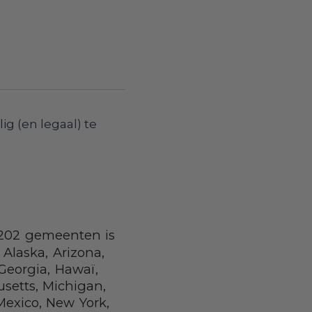
g (en legaal) te
r 202 gemeenten is
Alaska, Arizona,
 Georgia, Hawaï,
usetts, Michigan,
exico, New York,