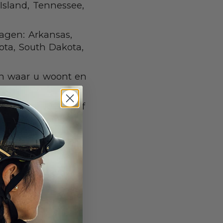
Island, Tennessee,
ragen: Arkansas,
ota, South Dakota,
van waar u woont en
sers van 18 jaar of
elm TE DRAGEN
helm verplicht
 Deze wetten zijn
lijk voor de
volwassenen