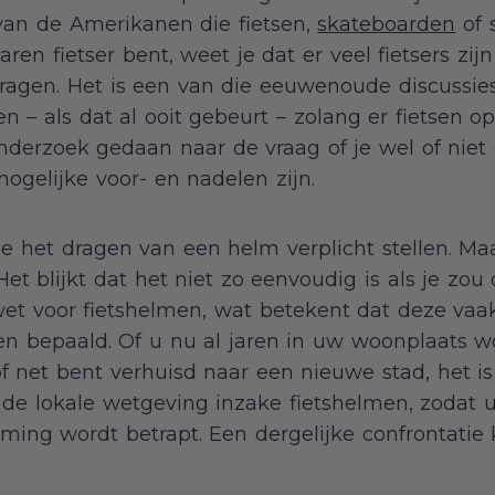
van de Amerikanen die fietsen,
skateboarden
of 
aren fietser bent, weet je dat er veel fietsers zij
agen. Het is een van die eeuwenoude discussies 
en – als dat al ooit gebeurt – zolang er fietsen 
nderzoek gedaan naar de vraag of je wel of niet
ogelijke voor- en nadelen zijn.
die het dragen van een helm verplicht stellen. M
Het blijkt dat het niet zo eenvoudig is als je zou
et voor fietshelmen, wat betekent dat deze vaak
en bepaald. Of u nu al jaren in uw woonplaats w
 of net bent verhuisd naar een nieuwe stad, het i
 de lokale wetgeving inzake fietshelmen, zodat 
ming wordt betrapt. Een dergelijke confrontatie