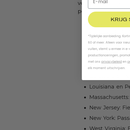
verantwoordelijk st
per leeftijd en staa
KRIJG
Alabama, Distri
Hampshire, Nor
*Tijdelijke aanbieding. Kort
dan 16 jaar
60 of meer. Alleen voor nie
Californië: Pass
vullen, stemt u ermee in e
skateboard- en
productlanceringen, promot
met ons
privacybeleid
en
o
Connecticut: Fi
elk moment uitschrijven.
Delaware en Ne
Louisiana en Pe
Massachusetts: 
New Jersey: Fie
New York: Passa
West Virginia: 