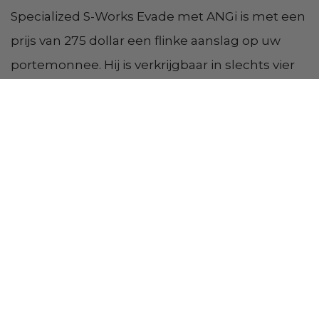
Specialized S-Works Evade met ANGi is met een
prijs van 275 dollar een flinke aanslag op uw
portemonnee. Hij is verkrijgbaar in slechts vier
kleuren; de kleur Hyper Green is een
aantrekkelijke keuze voor forenzen die 's nachts
fietsen. Door zijn aerodynamische constructie is
hij licht van gewicht en de ANGi-crashsensor is
bedoeld om mogelijke schadelijke schokken op
de helm te detecteren en te melden in de
Specialized Ride-app. Hoewel het een
ogenschijnlijk veilige helm is, verliest hij om
voor de hand liggende redenen punten op het
gebied van veelzijdigheid.