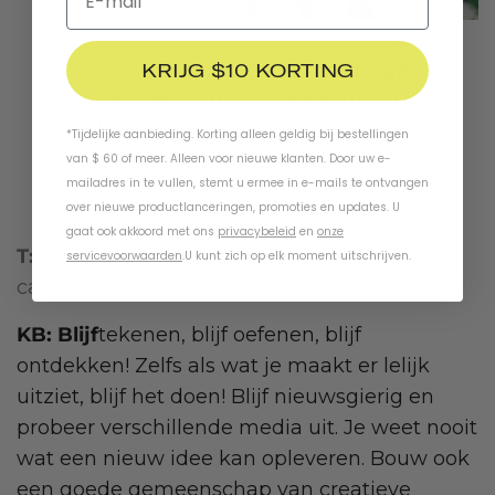
KRIJG $10 KORTING
*Tijdelijke aanbieding. Korting alleen geldig bij bestellingen
van $ 60 of meer. Alleen voor nieuwe klanten. Door uw e-
mailadres in te vullen, stemt u ermee in e-mails te ontvangen
over nieuwe productlanceringen, promoties en updates. U
gaat ook akkoord met ons
privacybeleid
en
onze
T: Welk
advies heb je voor iemand die een
servicevoorwaarden
.
U kunt zich op elk moment uitschrijven.
carrière in kunst en illustratie wil nastreven?
KB: Blijf
tekenen, blijf oefenen, blijf
ontdekken! Zelfs als wat je maakt er lelijk
uitziet, blijf het doen! Blijf nieuwsgierig en
probeer verschillende media uit. Je weet nooit
wat een nieuw idee kan opleveren. Bouw ook
een goede gemeenschap van creatieve