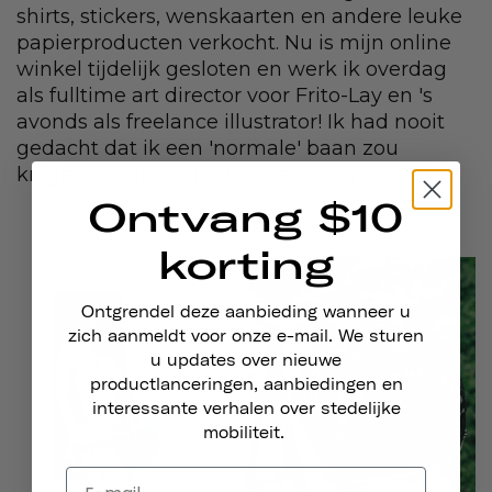
shirts, stickers, wenskaarten en andere leuke
papierproducten verkocht. Nu is mijn online
winkel tijdelijk gesloten en werk ik overdag
als fulltime art director voor Frito-Lay en 's
avonds als freelance illustrator! Ik had nooit
gedacht dat ik een 'normale' baan zou
krijgen, maar ik vind het geweldig.
Ontvang $10
korting
Ontgrendel deze aanbieding wanneer u
zich aanmeldt voor onze e-mail. We sturen
u updates over nieuwe
productlanceringen, aanbiedingen en
interessante verhalen over stedelijke
mobiliteit.