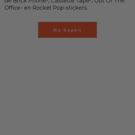
de Brick Phone-, Cassette Tape-, Out Of The
Office- en Rocket Pop-stickers.
Nu kopen