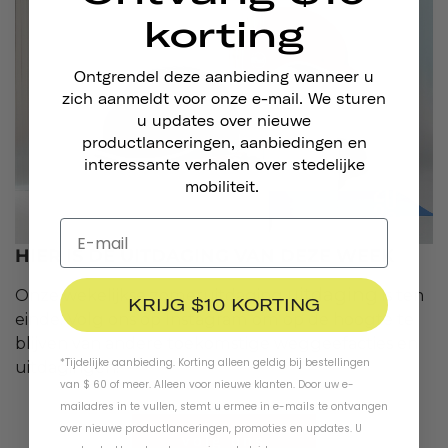
korting
Ontgrendel deze aanbieding wanneer u
zich aanmeldt voor onze e-mail. We sturen
u updates over nieuwe
productlanceringen, aanbiedingen en
interessante verhalen over stedelijke
mobiliteit.
HIER IS DE UITDAGING VAN DEZE WEEK
uitdaging
Onze wekelijkse zomeruitdaging
is ten
KRIJG $10 KORTING
einde. Volg ons op Instagram om op de hoogte te
blijven van andere toekomstige weggeefacties en
*Tijdelijke aanbieding. Korting alleen geldig bij bestellingen
uitdagingen.
van $ 60 of meer. Alleen voor nieuwe klanten. Door uw e-
mailadres in te vullen, stemt u ermee in e-mails te ontvangen
over nieuwe productlanceringen, promoties en updates. U
volg ons