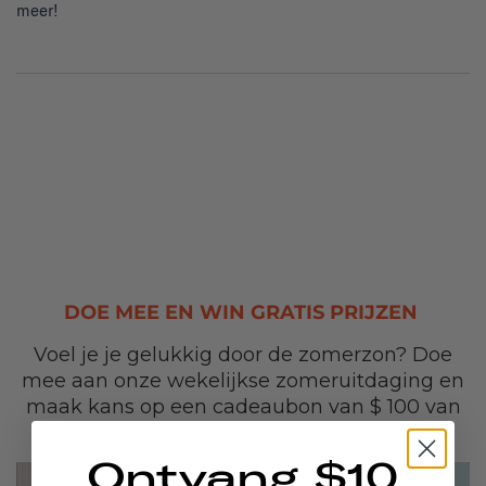
meer!
DOE MEE EN WIN GRATIS PRIJZEN
Voel je je gelukkig door de zomerzon? Doe
mee aan onze wekelijkse zomeruitdaging en
maak kans op een cadeaubon van $ 100 van
Thousand.
Ontvang $10