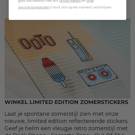
gaat ook akkoord met ons
privacybeleid
en
onze
servicevoorwaarden
.
U kunt zich op elk moment uitschrijven.
WINKEL LIMITED EDITION ZOMERSTICKERS
Laat je spontane zomerstijl zien met onze
nieuwe, limited edition reflecterende stickers.
Geef je helm een vleugje retro zomerstijl met