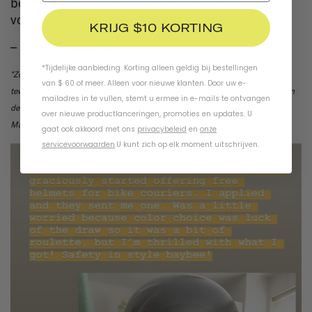
beschermen die essentiële zaken zoals voedsel,
voorraden of medische middelen leveren.
KRIJG $10 KORTING
– Team Thousand
*Tijdelijke aanbieding. Korting alleen geldig bij bestellingen
*Zolang de voorraad strekt. Loonstrookje of ander bewijs van huidige
van $ 60 of meer. Alleen voor nieuwe klanten. Door uw e-
tewerkstelling bij een koeriersdienst vereist. Alleen geldig voor fietskoeriers in
mailadres in te vullen, stemt u ermee in e-mails te ontvangen
de VS. Gratis koeriershelmen kunnen niet worden geretourneerd of geruild.
over nieuwe productlanceringen, promoties en updates. U
Maximaal één helm per e-mailadres.
gaat ook akkoord met ons
privacybeleid
en
onze
servicevoorwaarden
.
U kunt zich op elk moment uitschrijven.