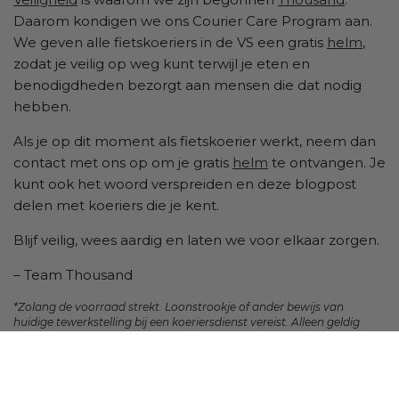
Daarom kondigen we ons Courier Care Program aan.
We geven alle fietskoeriers in de VS een gratis
helm
,
zodat je veilig op weg kunt terwijl je eten en
benodigdheden bezorgt aan mensen die dat nodig
hebben.
Als je op dit moment als fietskoerier werkt, neem dan
contact met ons op om je gratis
helm
te ontvangen. Je
kunt ook het woord verspreiden en deze blogpost
delen met koeriers die je kent.
Blijf veilig, wees aardig en laten we voor elkaar zorgen.
– Team Thousand
*Zolang de voorraad strekt. Loonstrookje of ander bewijs van
huidige tewerkstelling bij een koeriersdienst vereist. Alleen geldig
voor fietskoeriers in de VS. Gratis koeriershelmen kunnen niet
worden geretourneerd of geruild. Maximaal één helm per e-
mailadres.