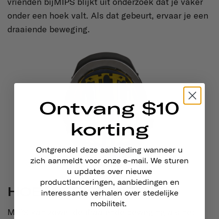
vrienden bijMIPS blijkt uit onderzoek dat je vaker
onder een hoek valt. Als dat gebeurt, ervaar je een
draaiende beweging.
Ontvang $10
korting
Ontgrendel deze aanbieding wanneer u
zich aanmeldt voor onze e-mail. We sturen
u updates over nieuwe
productlanceringen, aanbiedingen en
HOE WERKT MIPS ?
interessante verhalen over stedelijke
mobiliteit.
MIPS kan zowel de draaiende beweging als het