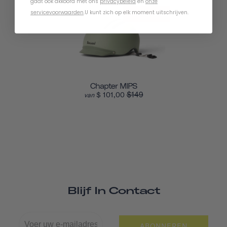
gaat ook akkoord met ons
privacybeleid
en
onze
servicevoorwaarden
.
U kunt zich op elk moment uitschrijven.
VERKOOP
Chapter MIPS
$149
$ 101,00
van
Blijf In Contact
ABONNEREN