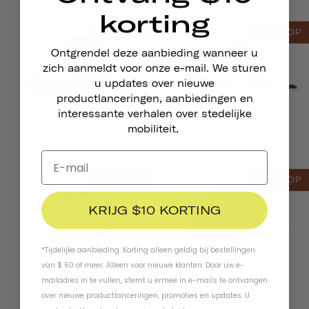
korting
VERKOOP
VERKOOP
Ontgrendel deze aanbieding wanneer u
zich aanmeldt voor onze e-mail. We sturen
u updates over nieuwe
productlanceringen, aanbiedingen en
interessante verhalen over stedelijke
mobiliteit.
Chapter MIPS
Chapter MIPS
$149.00
$149.00
$ 101,00
$ 101,00
van
van
VERKOOP
VERKOOP
KRIJG $10 KORTING
*Tijdelijke aanbieding. Korting alleen geldig bij bestellingen
van $ 60 of meer. Alleen voor nieuwe klanten. Door uw e-
Chapter MIPS
Chapter MIPS
mailadres in te vullen, stemt u ermee in e-mails te ontvangen
$149
$149
$ 101,00
$ 101,00
van
van
over nieuwe productlanceringen, promoties en updates. U