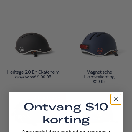
Heritage 2.0 En Skatehelm
Magnetische
vanaf $ 99,95
Helmverlichting
vanaf
$29.95
UITVERKOCHT
Ontvang $10
korting