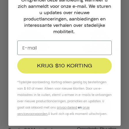
Ontgrendel deze aanbieding wanneer u
zich aanmeldt voor onze e-mail. We sturen
Chapter MIPS
Thousand . Peuterhelm
$49.95
u updates over nieuwe
productlanceringen, aanbiedingen en
interessante verhalen over stedelijke
mobiliteit.
KRIJG $10 KORTING
Thousand Jeugdhelm
Thousand . Kinderhelm
vanaf $ 84,95
€ 59,95
vanaf
vanaf
*Tijdelijke aanbieding. Korting alleen geldig bij bestellingen
van $ 60 of meer. Alleen voor nieuwe klanten. Door uw e-
mailadres in te vullen, stemt u ermee in e-mails te ontvangen
over nieuwe productlanceringen, promoties en updates. U
gaat ook akkoord met ons
privacybeleid
en
onze
servicevoorwaarden
.
U kunt zich op elk moment uitschrijven.