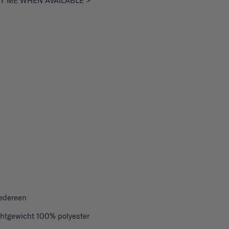
Y ME WHEN AVAILABLE >
iedereen
chtgewicht 100% polyester