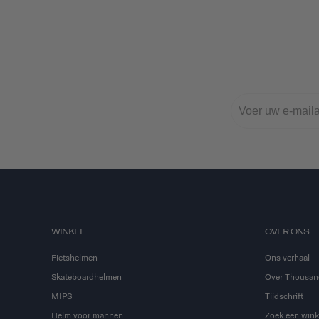
WINKEL
OVER ONS
Fietshelmen
Ons verhaal
Skateboardhelmen
Over Thousan
MIPS
Tijdschrift
Helm voor mannen
Zoek een wink