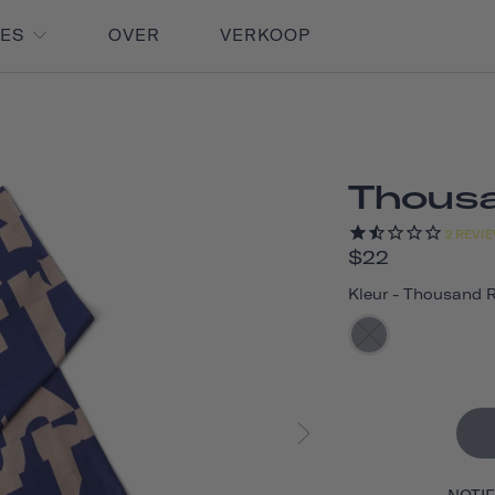
RES
OVER
VERKOOP
Thous
2
REVI
$22
Kleur
-
Thousand 