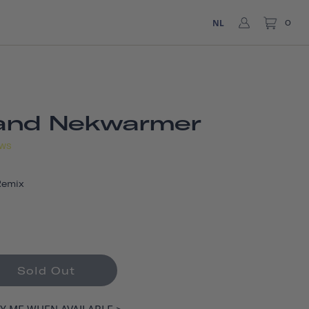
NL
0
and Nekwarmer
EWS
Remix
Sold Out