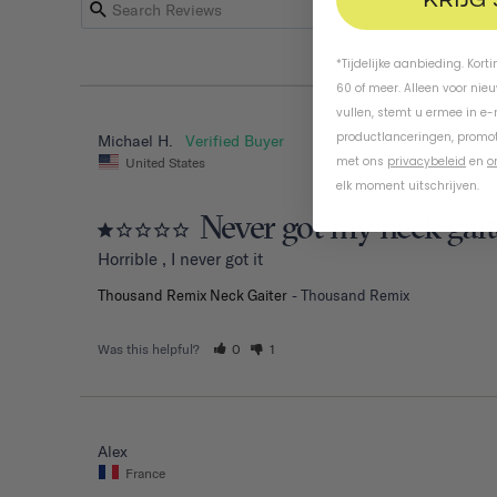
*Tijdelijke aanbieding. Kort
60 of meer. Alleen voor nie
vullen, stemt u ermee in e
productlanceringen, promot
Michael H.
met ons
privacybeleid
en
o
United States
elk moment uitschrijven.
Never got my neck gait
Horrible , I never got it
Thousand Remix Neck Gaiter
Thousand Remix
Was this helpful?
0
1
Alex
France