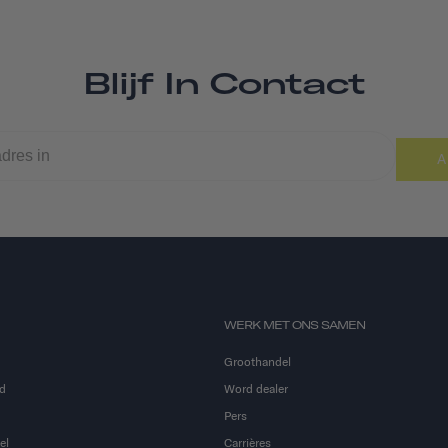
Blijf In Contact
A
WERK MET ONS SAMEN
Groothandel
d
Word dealer
Pers
el
Carrières