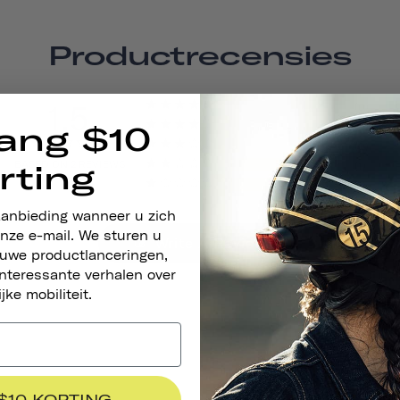
Productrecensies
1.5
0
0
ang $10
0
BASED ON 2 REVIEWS
rting
1
1
aanbieding wanneer u zich
nze e-mail. We sturen u
Write A Review
euwe productlanceringen,
nteressante verhalen over
ijke mobiliteit.
 $10 KORTING