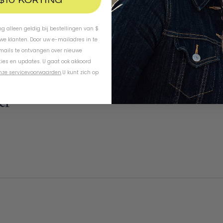
ing alleen geldig bij bestellingen van $
uwe klanten. Door uw e-mailadres in te
-mails te ontvangen over nieuwe
ies en updates. U gaat ook akkoord
nze servicevoorwaarden
.
U kunt zich op
er