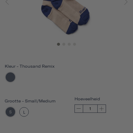
Kleur
-
Thousand Remix
Hoeveelheid
Grootte
-
Small/Medium
S
L