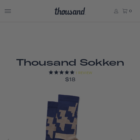
0
Thousand Sokken
1
REVIEW
$18