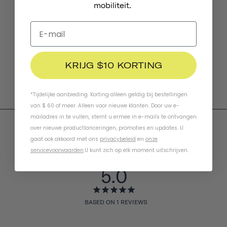
mobiliteit.
KRIJG $10 KORTING
*Tijdelijke aanbieding. Korting alleen geldig bij bestellingen
van $ 60 of meer. Alleen voor nieuwe klanten. Door uw e-
mailadres in te vullen, stemt u ermee in e-mails te ontvangen
over nieuwe productlanceringen, promoties en updates. U
gaat ook akkoord met ons
privacybeleid
en
onze
Productrecensies
servicevoorwaarden
.
U kunt zich op elk moment uitschrijven.
5.0
BASED ON 1 REVIEWS