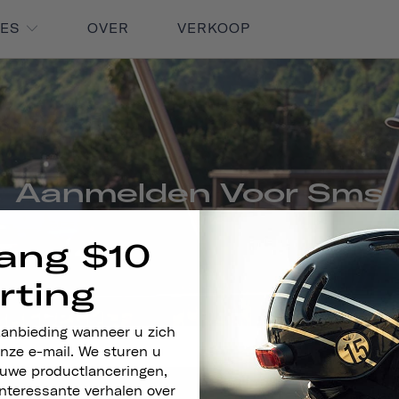
RES
OVER
VERKOOP
Aanmelden Voor Sms
ang $10
rting
aanbieding wanneer u zich
nze e-mail. We sturen u
euwe productlanceringen,
nteressante verhalen over