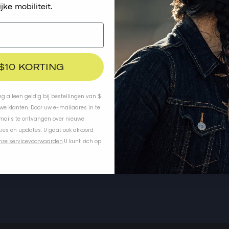
ijke mobiliteit.
WERK MET ONS SAMEN
Groothandel
d
Word dealer
 $10 KORTING
Pers
el
Carrières
ing alleen geldig bij bestellingen van $
dleidingen
Gelieerde ondernemingen
uwe klanten. Door uw e-mailadres in te
 militairen en eerstehulpverleners
Influencers
-mails te ontvangen over nieuwe
Distributeurs
ies en updates. U gaat ook akkoord
nze servicevoorwaarden
.
U kunt zich op