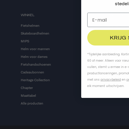
stedel
WINKEL
OVER ONS
Fietshelmen
Ons verhaal
Skateboardhelmen
Over Thousan
KRIJG
MIPS
Tijdschrift
Helm voor mannen
Zoek een wink
*Tijdelijke aanbieding. Kort
Helm voor dames
Gebruikershan
60 of meer. Alleen voor nie
Fietshandschoenen
Kortingen voor
vullen, stemt u ermee in e
Cadeaubonnen
productlanceringen, promot
met ons
privacybeleid
en
o
Heritage Collection
elk moment uitschrijven.
Chapter
Maattabel
Alle producten