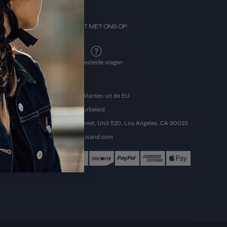
NEEM CONTACT MET ONS OP
E-mail
Veelgestelde vragen
Retourcentrum
Herroeping voor klanten uit de EU
Verzend- en retourbeleid
2651 East 12th Street, Unit 520, Los Angeles, CA 90023
info@explorethousand.com