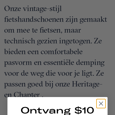
Onze vintage-stijl
fietshandschoenen zijn gemaakt
om mee te fietsen, maar
technisch gezien ingetogen. Ze
bieden een comfortabele
pasvorm en essentiële demping
voor de weg die voor je ligt. Ze
passen goed bij onze Heritage-
en Chapter .
Ontvang $10