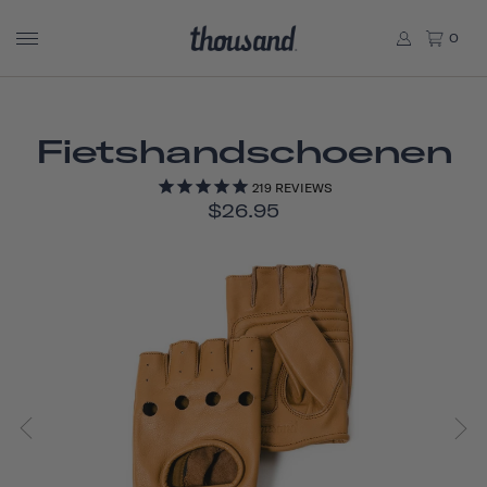
0
Fietshandschoenen
219
REVIEWS
$26.95