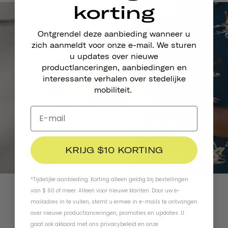
korting
Ontgrendel deze aanbieding wanneer u
zich aanmeldt voor onze e-mail. We sturen
u updates over nieuwe
productlanceringen, aanbiedingen en
interessante verhalen over stedelijke
mobiliteit.
KRIJG $10 KORTING
*Tijdelijke aanbieding. Korting alleen geldig bij bestellingen
van $ 60 of meer. Alleen voor nieuwe klanten. Door uw e-
Handschoenen van volledig rundleer
mailadres in te vullen, stemt u ermee in e-mails te ontvangen
over nieuwe productlanceringen, promoties en updates. U
Geperforeerd oppervlak voor ademend vermogen
gaat ook akkoord met ons
privacybeleid
en
onze