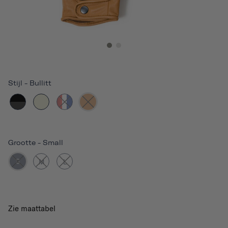
Stijl
-
Bullitt
Grootte
-
Small
S
M
L
Zie maattabel