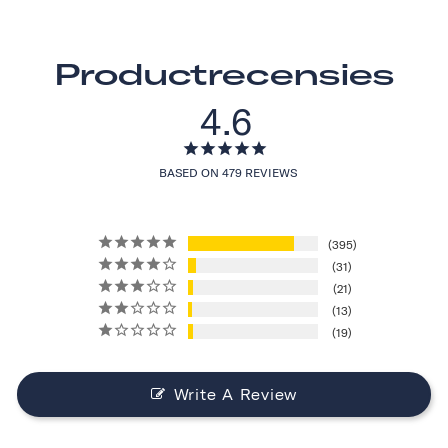
Productrecensies
4.6
BASED ON 479 REVIEWS
395
31
21
13
19
Write A Review