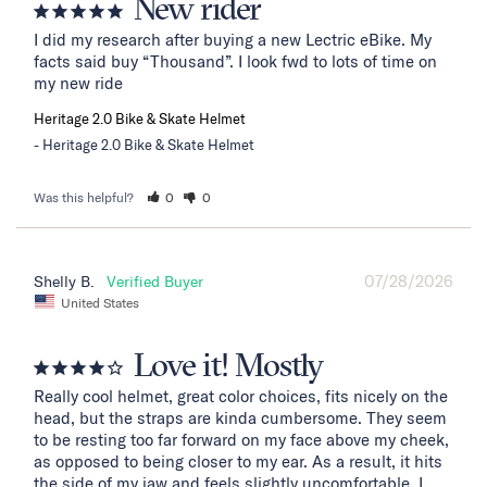
New rider
I did my research after buying a new Lectric eBike. My 
facts said buy “Thousand”. I look fwd to lots of time on 
my new ride
Heritage 2.0 Bike & Skate Helmet
Heritage 2.0 Bike & Skate Helmet
Was this helpful?
0
0
07/28/2026
Shelly B.
United States
Love it! Mostly
Really cool helmet, great color choices, fits nicely on the 
head, but the straps are kinda cumbersome. They seem 
to be resting too far forward on my face above my cheek, 
as opposed to being closer to my ear. As a result, it hits 
the side of my jaw and feels slightly uncomfortable. I 