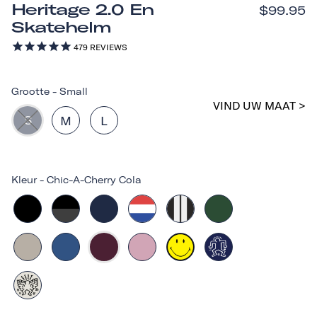
Heritage 2.0 En
$99.95
Skatehelm
479
REVIEWS
Grootte
-
Small
VIND UW MAAT >
S
M
L
Kleur
-
Chic-A-Cherry Cola