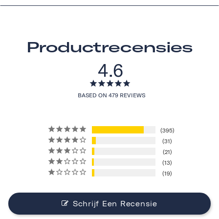
Productrecensies
4.6
BASED ON 479 REVIEWS
395
31
21
13
19
Schrijf Een Recensie