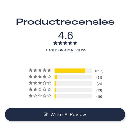
Productrecensies
4.6
BASED ON 479 REVIEWS
395
31
21
13
19
Write A Review