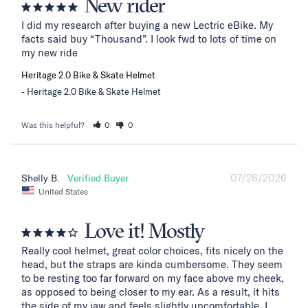
New rider
I did my research after buying a new Lectric eBike. My 
facts said buy “Thousand”. I look fwd to lots of time on 
my new ride
Heritage 2.0 Bike & Skate Helmet
Heritage 2.0 Bike & Skate Helmet
Was this helpful?
0
0
07/28/2026
Shelly B.
United States
Love it! Mostly
Really cool helmet, great color choices, fits nicely on the 
head, but the straps are kinda cumbersome. They seem 
to be resting too far forward on my face above my cheek, 
as opposed to being closer to my ear. As a result, it hits 
the side of my jaw and feels slightly uncomfortable. I 