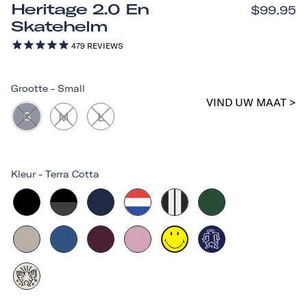
Heritage 2.0 En
$99.95
Skatehelm
479
REVIEWS
Grootte
-
Small
VIND UW MAAT >
S
M
L
Kleur
-
Terra Cotta