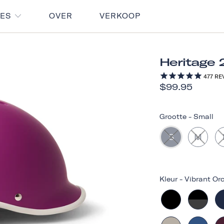
RES
OVER
VERKOOP
Heritage 
477
RE
$99.95
Grootte
-
Small
S
M
Kleur
-
Vibrant Or