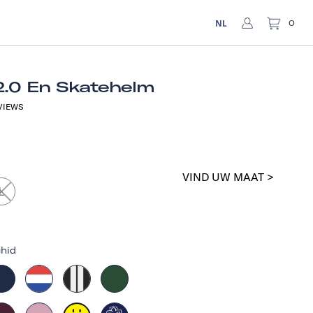
NL
0
2.0 En Skatehelm
VIEWS
VIND UW MAAT >
L
chid