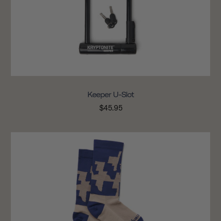
Keeper U-Slot
$45.95