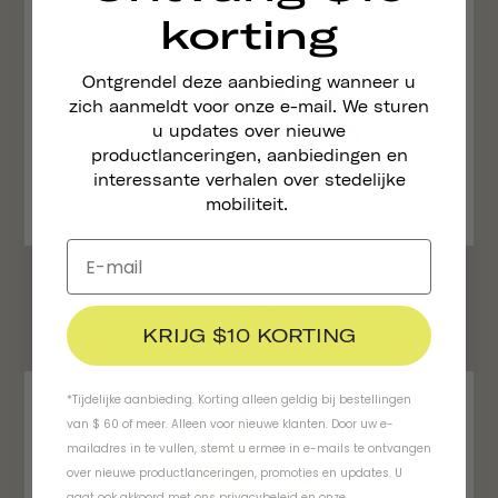
korting
Ontgrendel deze aanbieding wanneer u
zich aanmeldt voor onze e-mail. We sturen
u updates over nieuwe
productlanceringen, aanbiedingen en
interessante verhalen over stedelijke
mobiliteit.
Pennant Fietsbel
$19.95
KRIJG $10 KORTING
*Tijdelijke aanbieding. Korting alleen geldig bij bestellingen
van $ 60 of meer. Alleen voor nieuwe klanten. Door uw e-
mailadres in te vullen, stemt u ermee in e-mails te ontvangen
over nieuwe productlanceringen, promoties en updates. U
gaat ook akkoord met ons
privacybeleid
en
onze