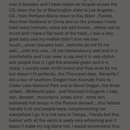
over 3 decades and I have ridden an bicycle across the 
US, down the tip of Washington state to Los Angeles , 
CA , from Portland Maine down to Key West , Florida. 
Also from Scotland to China and on the process I have 
tried many helmets, some are well known , others not so 
much and I have a flat back of the head...I was a very 
good baby and my mother didn't turn me over 
much....once I became bald , helmets do not fit me 
well....until this one....fit me tremendously well and it is 
comfortable and I can wear a cap and it is very stylish 
and people love it. I got the emerald green and it is 
sharp. I usually wear smith brand and they work for me 
but doesn't fit perfectly...the Thousand does. Recently I 
did a tour of southern Oregon from Klamath Falls to 
Crater Lake National Park and to Bend Oregon, the three 
sisters , Mckenzie pass , and finished in Eugene, I saw, 
rain, dessert , mountains, snow, wind , more rain, 
extremely hot temps in the Pomice dessert....this helmet 
handle it all and people keep complementing me 
everywhere I go. It is hot here in Tampa , Florida but this 
helmet with all the vents is really very refreshing and it 
doesn't make my big dome hot. I would recommend this 