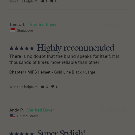
Was this helpful?
1
0
03/14/2026
Tomaz L.
Singapore
Highly recommended
There is no doubt that the brand speaks for itself. It is 
thousands of times more reliable than other
Chapter+ MIPS Helmet
Gold Line Black / Large
Was this helpful?
0
0
01/28/2026
Andy P.
United States
Super Stylish!