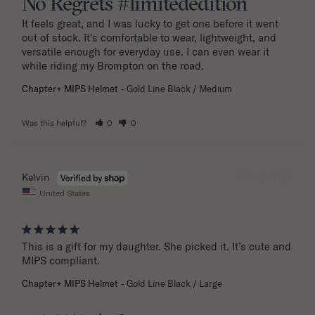
No Regrets #limitededition
It feels great, and I was lucky to get one before it went 
out of stock. It's comfortable to wear, lightweight, and 
versatile enough for everyday use. I can even wear it 
while riding my Brompton on the road.
Chapter+ MIPS Helmet
Gold Line Black / Medium
Was this helpful?
0
0
05/12/2026
Kelvin
United States
This is a gift for my daughter. She picked it. It’s cute and 
MIPS compliant.
Chapter+ MIPS Helmet
Gold Line Black / Large