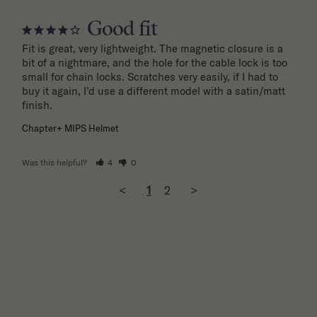
Good fit
Fit is great, very lightweight. The magnetic closure is a 
bit of a nightmare, and the hole for the cable lock is too 
small for chain locks. Scratches very easily, if I had to 
buy it again, I’d use a different model with a satin/matt 
finish.
Chapter+ MIPS Helmet
Was this helpful?
4
0
<
1
2
>