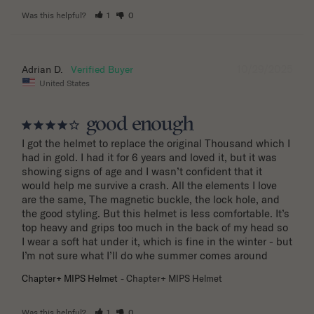
Was this helpful?
1
0
10/29/2025
Adrian D.
United States
good enough
I got the helmet to replace the original Thousand which I 
had in gold. I had it for 6 years and loved it, but it was 
showing signs of age and I wasn’t confident that it 
would help me survive a crash. All the elements I love 
are the same, The magnetic buckle, the lock hole, and 
the good styling. But this helmet is less comfortable. It’s 
top heavy and grips too much in the back of my head so 
I wear a soft hat under it, which is fine in the winter - but 
I’m not sure what I’ll do whe summer comes around
Chapter+ MIPS Helmet
Chapter+ MIPS Helmet
Was this helpful?
1
0