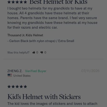
Best Helmet for Kids
I bought two helmets for my grandkids to have at my 
house. All 4 grandkids have these helmets at their 
homes. Parents have the same brand. I feel very secure 
knowing my grandkids have these helmets at my house 
for their razors and electric car.
Thousand Jr. Kids Helmet
Carbon Black (with nylon straps) / Extra Small
Was this helpful?
0
0
07/11/2026
ZHENG Z.
United States
Kid's Helmet with Stickers
The kid loves the images of stickers and loves to attach 