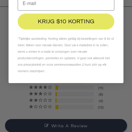
KRIJG $10 KORTING
Productrecensies
*Tijdelijke aanbieding. Korting alleen geldig bij bestellingen van $ 60 of
4.4
meer. Alleen voor nieuwe klanten. Door uw e-mailadres in te vullen,
stemt u ermee in e-mails te ontvangen over nieuwe
productlanceringen, promoties en updates. U gaat ook akkoord met
BASED ON 155 REVIEWS
ons
privacybeleid
en
onze servicevoorwaarden
.
U kunt zich op elk
moment uitschrijven.
121
11
6
4
13
Write A Review