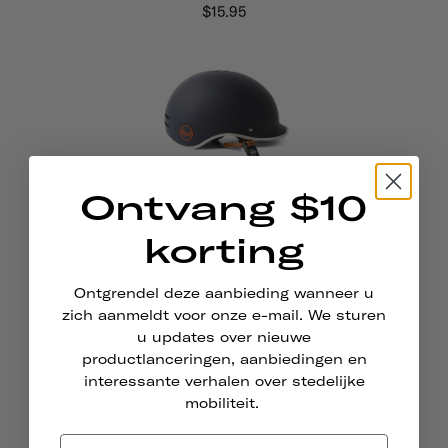
$15.95
Ontvang $10
Heritage 1.0 Fiets- En Skatehelm
$69
korting
Ontgrendel deze aanbieding wanneer u
zich aanmeldt voor onze e-mail. We sturen
u updates over nieuwe
productlanceringen, aanbiedingen en
interessante verhalen over stedelijke
mobiliteit.