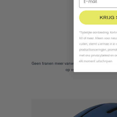
KRIJG
*Tijdelijke aanbieding. Kort
60 of meer. Alleen voor nie
vullen, stemt u ermee in e
productlanceringen, promot
met ons
privacybeleid
en
o
elk moment uitschrijven.
Geen tranen meer vanwege gekneusde huid dankz
op veiligheid geteste magneti