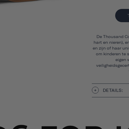
De Thousand Col
hart en nieren), e
en zijn of haar un
om kinderen te s
eigen 
veiligheidsgece
DETAILS: