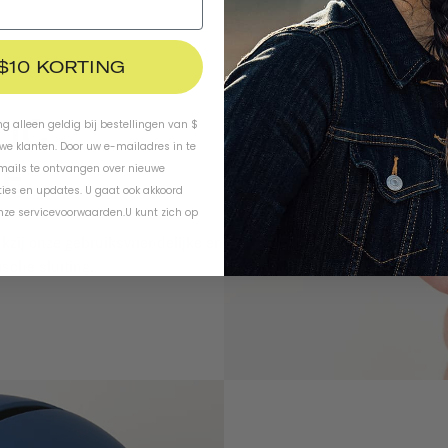
 $10 KORTING
ing alleen geldig bij bestellingen van $
uwe klanten. Door uw e-mailadres in te
-mails te ontvangen over nieuwe
ies en updates. U gaat ook akkoord
nze servicevoorwaarden
.
U kunt zich op
ij onze gebruiksvriendelijke en
sche sluiting.