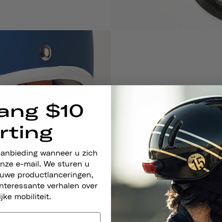
ang $10
rting
Eén helm gaat jarenlang mee dan
aanbieding wanneer u zich
helm met uw kind meegroe
nze e-mail. We sturen u
euwe productlanceringen,
nteressante verhalen over
ijke mobiliteit.