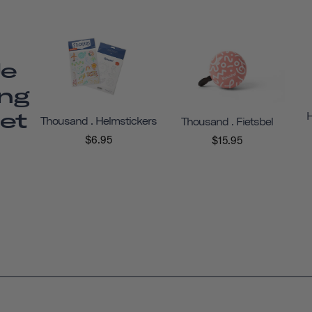
Je
ing
et
H
Thousand . Helmstickers
Thousand . Fietsbel
$6.95
$15.95