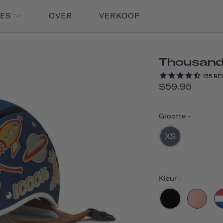
RES
OVER
VERKOOP
Thousand
155
RE
$59.95
Grootte
-
XS
Kleur
-