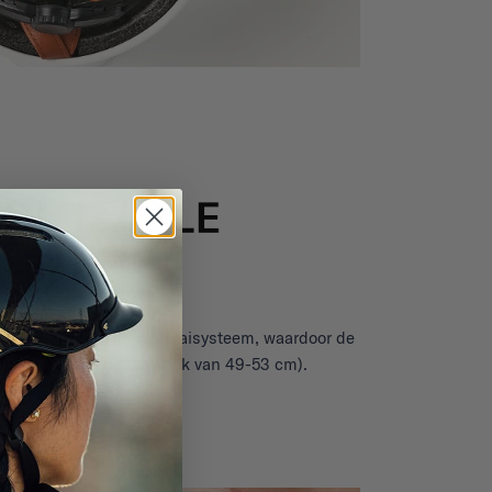
kzij het verstelbare draaisysteem, waardoor de
it (voor een hoofdomtrek van 49-53 cm).