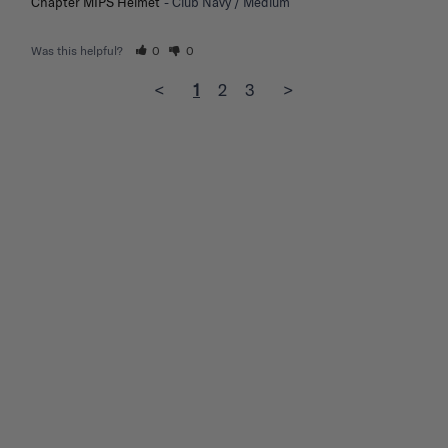
Chapter MIPS Helmet
Club Navy / Medium
Was this helpful?
0
0
<
1
2
3
>