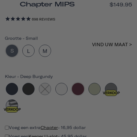
Chapter MIPS
$149.95
698
REVIEWS
Grootte
-
Small
VIND UW MAAT >
S
L
M
Kleur
-
Deep Burgundy
VERKOOP
VERKOOP
Voeg een extra
Chapter
- 16,95 dollar
Voeg een
Keeper U-slot
- 45,95 dollar