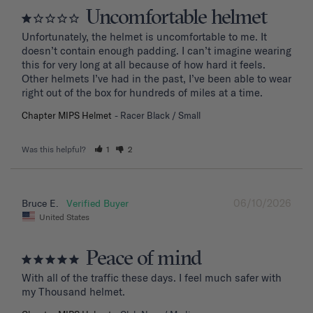
Uncomfortable helmet
Unfortunately, the helmet is uncomfortable to me. It 
doesn’t contain enough padding. I can’t imagine wearing 
this for very long at all because of how hard it feels. 
Other helmets I’ve had in the past, I’ve been able to wear 
right out of the box for hundreds of miles at a time.
Chapter MIPS Helmet
Racer Black / Small
Was this helpful?
1
2
06/10/2026
Bruce E.
United States
Peace of mind
With all of the traffic these days. I feel much safer with 
my Thousand helmet.