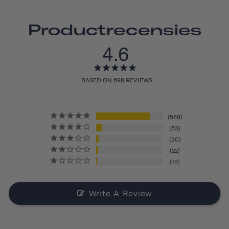
Productrecensies
4.6
BASED ON 698 REVIEWS
568
63
30
22
15
Write A Review