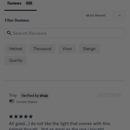
Reviews
Filter Reviews:
Helmet
Thousand
Visor
Design
Quality
07/27/2026
Troy
United States
All good...I do not like the light that comes with this 
helmet though...Not as good as the one i bought 