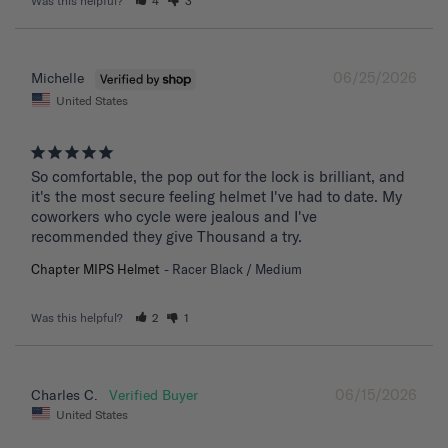
Was this helpful?
4
3
06/25/2026
Michelle
United States
So comfortable, the pop out for the lock is brilliant, and 
it's the most secure feeling helmet I've had to date. My 
coworkers who cycle were jealous and I've 
recommended they give Thousand a try.
Chapter MIPS Helmet
Racer Black / Medium
Was this helpful?
2
1
06/15/2026
Charles C.
United States