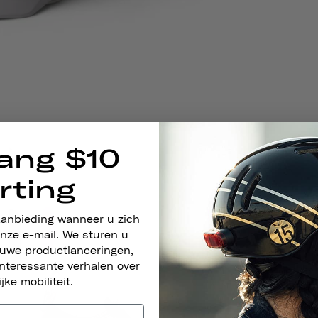
ang $10
rting
aanbieding wanneer u zich
nze e-mail. We sturen u
euwe productlanceringen,
nteressante verhalen over
ijke mobiliteit.