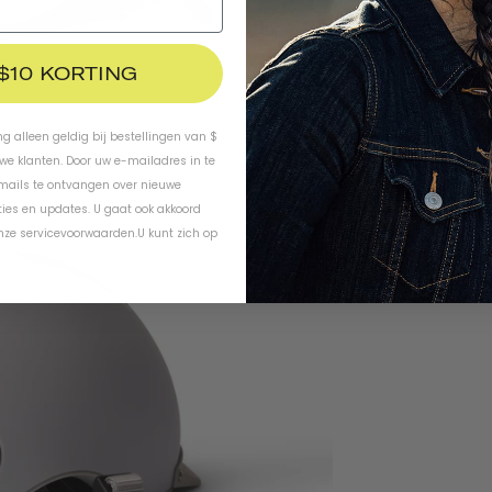
 $10 KORTING
ing alleen geldig bij bestellingen van $
uwe klanten. Door uw e-mailadres in te
-mails te ontvangen over nieuwe
ies en updates. U gaat ook akkoord
nze servicevoorwaarden
.
U kunt zich op