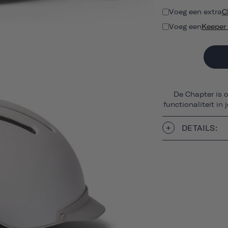
Voeg een extra
C
Voeg een
Keeper 
De Chapter is 
functionaliteit in j
DETAILS: