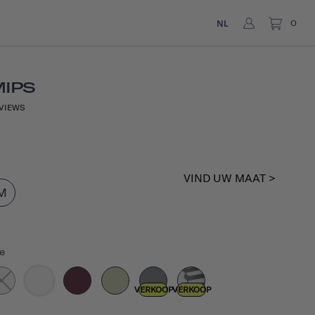
NL
0
MIPS
VIEWS
VIND UW MAAT >
M
e
VERKOOP
VERKOOP