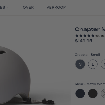
RES
OVER
VERKOOP
Chapter 
698
RE
$149.95
Grootte
-
Small
S
L
Kleur
-
Metro Whit