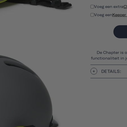
Voeg een extra
C
Voeg een
Keeper 
De Chapter is 
functionaliteit in j
DETAILS: