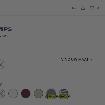
NL
0
MIPS
VIEWS
VIND UW MAAT >
M
ey
VERKOOP
VERKOOP