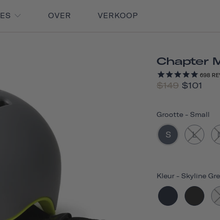
RES
OVER
VERKOOP
Chapter 
698
RE
$149
$101
Grootte
-
Small
S
L
Kleur
-
Skyline Gr