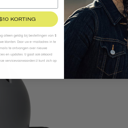
 $10 KORTING
ing alleen geldig bij bestellingen van $
uwe klanten. Door uw e-mailadres in te
-mails te ontvangen over nieuwe
ies en updates. U gaat ook akkoord
nze servicevoorwaarden
.
U kunt zich op