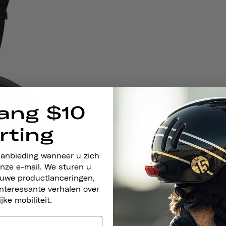
ang $10
rting
aanbieding wanneer u zich
nze e-mail. We sturen u
euwe productlanceringen,
nteressante verhalen over
ijke mobiliteit.