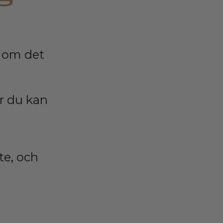
g om det
ur du kan
te, och