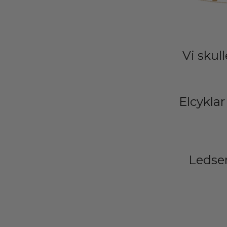
Vi skul
Elcyklar
Ledsen