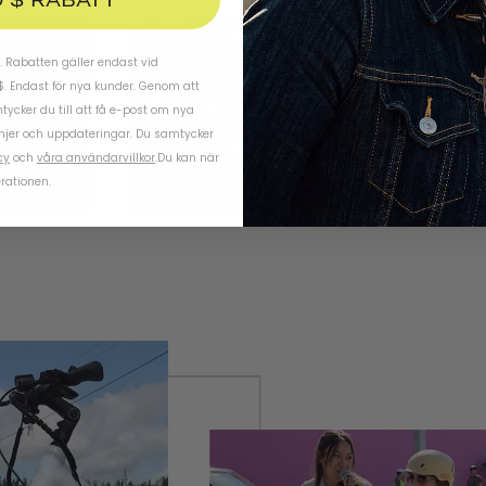
 Rabatten gäller endast vid
$. Endast för nya kunder. Genom att
ycker du till att få e-post om nya
njer och uppdateringar. Du samtycker
cy
och
våra användarvillkor
.
Du kan när
rationen.