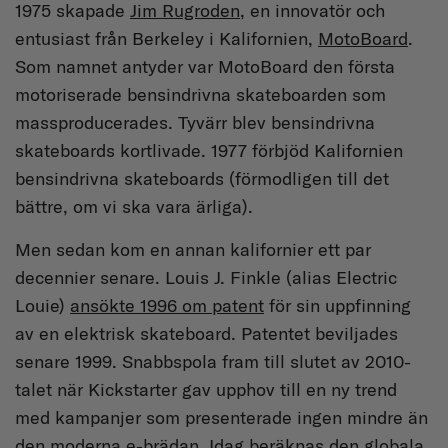
1975 skapade
Jim Rugroden
, en innovatör och
entusiast från Berkeley i Kalifornien,
MotoBoard
.
Som namnet antyder var MotoBoard den första
motoriserade bensindrivna skateboarden som
massproducerades. Tyvärr blev bensindrivna
skateboards kortlivade. 1977 förbjöd Kalifornien
bensindrivna skateboards (förmodligen till det
bättre, om vi ska vara ärliga).
Men sedan kom en annan kalifornier ett par
decennier senare. Louis J. Finkle (alias Electric
Louie)
ansökte 1996 om patent
för sin uppfinning
av en elektrisk skateboard. Patentet beviljades
senare 1999. Snabbspola fram till slutet av 2010-
talet när Kickstarter gav upphov till en ny trend
med kampanjer som presenterade ingen mindre än
den moderna e-brädan. Idag beräknas den globala