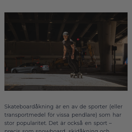
Skateboardåkning är en av de sporter (eller
transportmedel för vissa pendlare) som har
stor popularitet. Det är också en sport –
precis som snowboard, skidåkning och