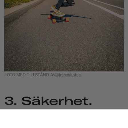
FOTO MED TILLSTÅND AV
@jojoeskates
3. Säkerhet.
Alla cykelhjälmar som säljs i USA måste uppfylla
Consumer Product Safety Commission Standards