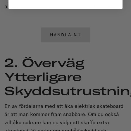
alla typer av åkare, så det finns inga ursäkter.
HANDLA NU
2. Överväg
Ytterligare
Skyddsutrustnin
En av fördelarna med att åka elektrisk skateboard
är att man kommer fram snabbare. Om du också
vill åka säkrare kan du välja att skaffa extra
utrustning. Vi pratar om armbågsskydd och