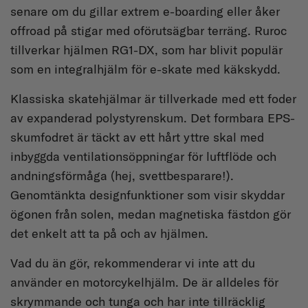
senare om du gillar extrem e-boarding eller åker
offroad på stigar med oförutsägbar terräng. Ruroc
tillverkar hjälmen RG1-DX, som har blivit populär
som en integralhjälm för e-skate med käkskydd.
Klassiska skatehjälmar är tillverkade med ett foder
av expanderad polystyrenskum. Det formbara EPS-
skumfodret är täckt av ett hårt yttre skal med
inbyggda ventilationsöppningar för luftflöde och
andningsförmåga (hej, svettbesparare!).
Genomtänkta designfunktioner som visir skyddar
ögonen från solen, medan magnetiska fästdon gör
det enkelt att ta på och av hjälmen.
Vad du än gör, rekommenderar vi inte att du
använder en motorcykelhjälm. De är alldeles för
skrymmande och tunga och har inte tillräcklig