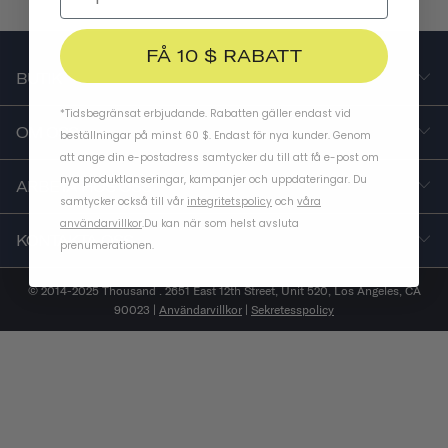
FÅ 10 $ RABATT
BUTIK
*Tidsbegränsat erbjudande. Rabatten gäller endast vid
OM OSS
beställningar på minst 60 $. Endast för nya kunder. Genom
att ange din e-postadress samtycker du till att få e-post om
nya produktlanseringar, kampanjer och uppdateringar. Du
ARBETA HOS OSS
samtycker också till vår
integritetspolicy
och
våra
användarvillkor
.
Du kan när som helst avsluta
KONTAKTA OSS
prenumerationen.
© 2014-2025 Thousand . 2651 East 12th Street, Unit 520, Los Angeles, CA
90023 |
Användarvillkor
|
Sekretesspolicy