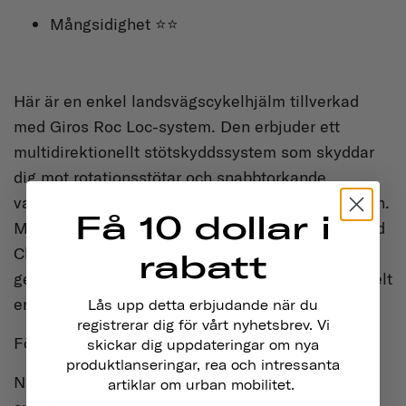
Mångsidighet ⭐⭐
Här är en enkel landsvägscykelhjälm tillverkad
med Giros Roc Loc-system. Den erbjuder ett
multidirektionellt stötskyddssystem som skyddar
dig mot rotationsstötar och snabbtorkande
vaddering för alla svettiga eftermiddagar på vägen.
Få 10 dollar i
Medan Isodes MIPS har ett lägre pris än Thousand
Chapter, har vår design en urban charm och
rabatt
genomtänkta högkvalitativa detaljer som Isode helt
enkelt inte kan matcha.
Lås upp detta erbjudande när du
registrerar dig för vårt nyhetsbrev. Vi
Fördelar: MIPS, god andningsförmåga
skickar dig uppdateringar om nya
produktlanseringar, rea och intressanta
Nackdelar: Sportig stil, inte klassad för andra
artiklar om urban mobilitet.