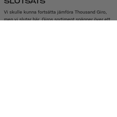
SLUTSATS
Vi skulle kunna fortsätta jämföra Thousand Giro,
men vi slutar här. Giros sortiment spänner över ett
brett spektrum. Priserna på cykelhjälmar för vuxna
varierar mellan cirka 35 och 320 dollar, så det finns
något för alla plånböcker. En titt på Giros
webbplats visar tydligt att modellerna är extremt
sportiga, vilket kanske inte tilltalar dem som inte
planerar att besöka en velodrom inom den
närmaste framtiden.
Vi ger dock Giro kredit. Utan varumärkets
innovationer hade hjälmarna kanske fortsatt att se
ut som cykelsadlar. (Usch!) Den här guiden ska ge
dig en bättre bild av hur de båda varumärkena och
hjälmarna står sig i jämförelse. Nu är det upp till