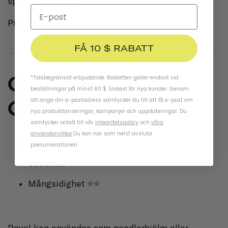
sporter än cykling
Pris: 55 dollar
FÅ 10 $ RABATT
GIRO REVEL
*Tidsbegränsat erbjudande. Rabatten gäller endast vid
beställningar på minst 60 $. Endast för nya kunder. Genom
CYKELHJÄLM.
att ange din e-postadress samtycker du till att få e-post om
nya produktlanseringar, kampanjer och uppdateringar. Du
samtycker också till vår
integritetspolicy
och
våra
användarvillkor
.
Du kan när som helst avsluta
Pris ⭐⭐⭐⭐⭐
prenumerationen.
Stilfaktor ⭐⭐⭐
Mångsidighet ⭐⭐
Revel kan användas som pendlarhjälm eller