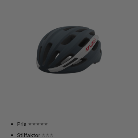
Pris ⭐⭐⭐⭐⭐
Stilfaktor ⭐⭐⭐