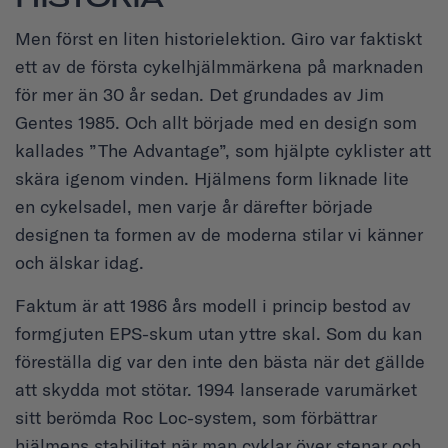
Men först en liten historielektion. Giro var faktiskt
ett av de första cykelhjälmmärkena på marknaden
för mer än 30 år sedan. Det grundades av Jim
Gentes 1985. Och allt började med en design som
kallades ”The Advantage”, som hjälpte cyklister att
skära igenom vinden. Hjälmens form liknade lite
en cykelsadel, men varje år därefter började
designen ta formen av de moderna stilar vi känner
och älskar idag.
Faktum är att 1986 års modell i princip bestod av
formgjuten EPS-skum utan yttre skal. Som du kan
föreställa dig var den inte den bästa när det gällde
att skydda mot stötar. 1994 lanserade varumärket
sitt berömda Roc Loc-system, som förbättrar
hjälmens stabilitet när man cyklar över stenar och