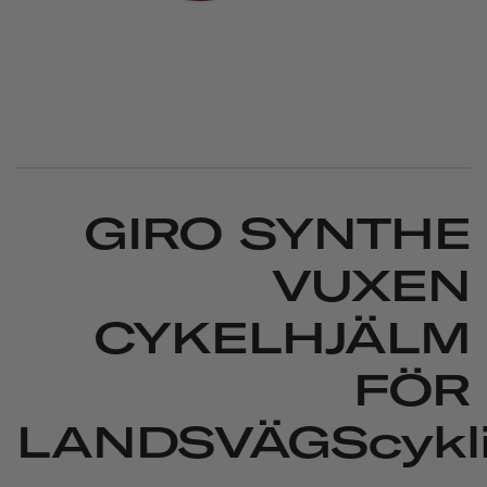
GIRO SYNTHE
VUXEN
CYKELHJÄLM
FÖR
LANDSVÄGScykl