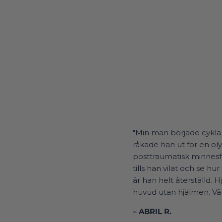
"Min man började cykla 
råkade han ut för en ol
posttraumatisk minnesfö
tills han vilat och se 
är han helt återställd.
huvud utan hjälmen. Våra 
– ABRIL R.