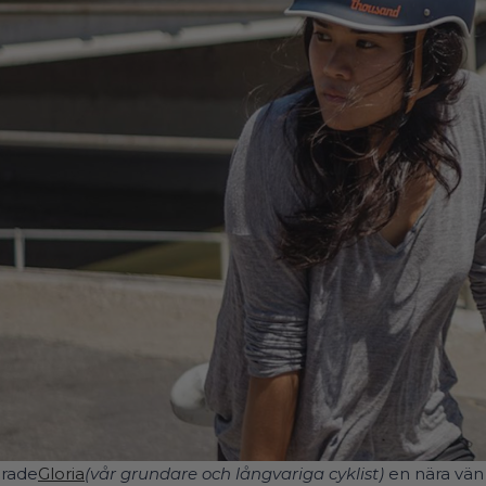
orade
Gloria
(vår grundare och långvariga cyklist)
en nära vän 