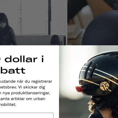
 dollar i
abatt
judande när du registrerar
hetsbrev. Vi skickar dig
 nya produktlanseringar,
santa artiklar om urban
obilitet.
ETAG TILL "THOUSAND" SOM ETT
LÖFTE
.
ning till vårt mål att rädda 1000 liv genom att tillverka