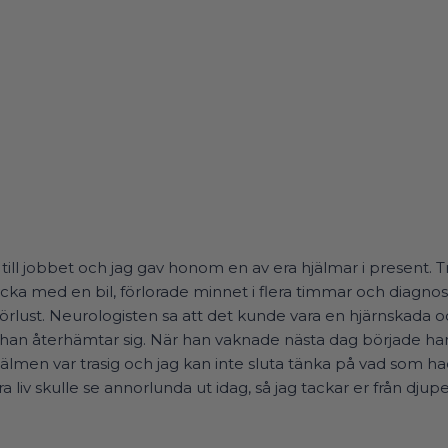
till jobbet och jag gav honom en av era hjälmar i present.
ycka med en bil, förlorade minnet i flera timmar och diagno
rlust. Neurologisten sa att det kunde vara en hjärnskada o
hur han återhämtar sig. När han vaknade nästa dag började h
 Hjälmen var trasig och jag kan inte sluta tänka på vad som
liv skulle se annorlunda ut idag, så jag tackar er från djupet