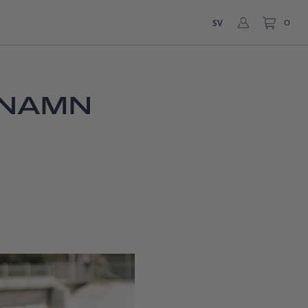
SV
0
 NAMN