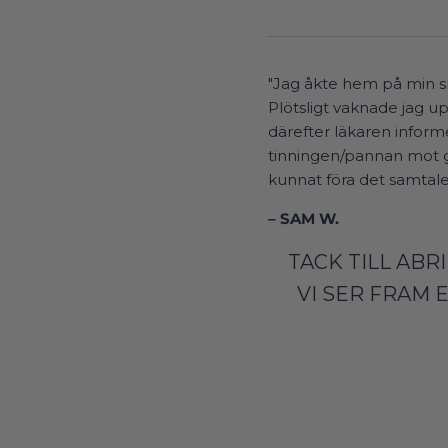
"Jag åkte hem på min sk
Plötsligt vaknade jag u
därefter läkaren informe
tinningen/pannan mot ga
kunnat föra det samtalet
– SAM W.
TACK TILL ABR
VI SER FRAM 