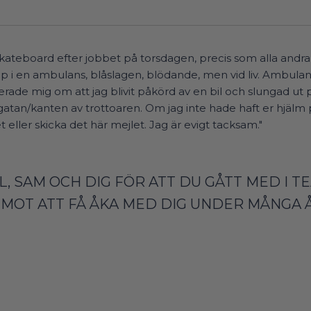
ateboard efter jobbet på torsdagen, precis som alla andra 
pp i en ambulans, blåslagen, blödande, men vid liv. Ambula
rade mig om att jag blivit påkörd av en bil och slungad ut p
tan/kanten av trottoaren. Om jag inte hade haft er hjälm 
 eller skicka det här mejlet. Jag är evigt tacksam."
IL, SAM OCH DIG FÖR ATT DU GÅTT MED I 
EMOT ATT FÅ ÅKA MED DIG UNDER MÅNGA