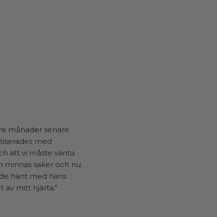
 Tre månader senare
stiserades med
ch att vi måste vänta
an minnas saker och nu
 hade hänt med hans
 av mitt hjärta."