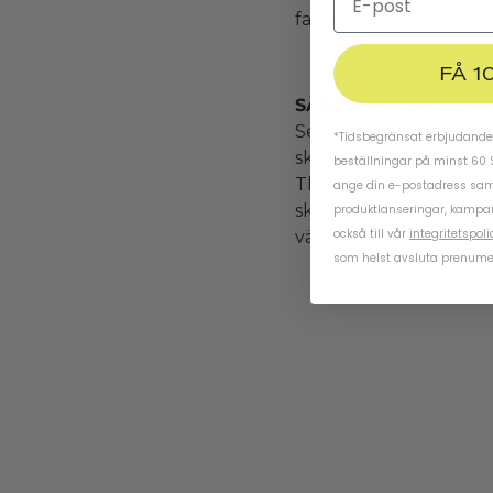
faktiskt vill använda.
FÅ 1
SÄKERHET
ÄR ANLED
Sedan vår lansering på 
*Tidsbegränsat erbjudande.
skickar, eftersom det 
beställningar på minst 60 
Thousand . Varje gång 
ange din e-postadress samt
skyddade dem vid en
produktlanseringar, kampa
också till vår
integritetspoli
vägarna.
som helst avsluta prenume