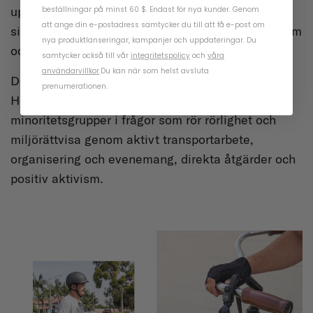
uppmärksamma på sin omgivning, medveten om
beställningar på minst 60 $. Endast för nya kunder. Genom
att ange din e-postadress samtycker du till att få e-post om
sin hastighet och ta hänsyn till utsatta grupper som
nya produktlanseringar, kampanjer och uppdateringar. Du
också använder vägarna.
samtycker också till vår
integritetspolicy
och
våra
användarvillkor
.
Du kan när som helst avsluta
Detta projekt ledde slutligen till att jag grundade
prenumerationen.
Healthy Active Streets som ett sätt att stärka
minoritetsgrupper i frågor som rör rörlighet och
miljörättvisa genom aktivt transportarbete,
organisering och evenemang, direkta åtgärder och
positiv aktivism.