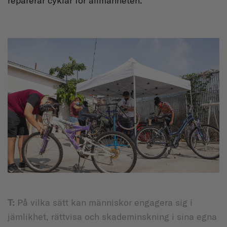
reparerar cyklar för allmänheten.
T:
På vilka sätt kan människor engagera sig i
jämlikhet, rättvisa och skademinskning i sina egna