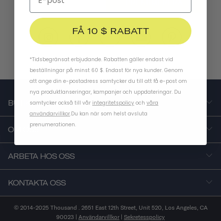
PRENUMERERA
FÅ 10 $ RABATT
*Tidsbegränsat erbjudande. Rabatten gäller endast vid
beställningar på minst 60 $. Endast för nya kunder. Genom
att ange din e-postadress samtycker du till att få e-post om
nya produktlanseringar, kampanjer och uppdateringar. Du
BUTIK
samtycker också till vår
integritetspolicy
och
våra
användarvillkor
.
Du kan när som helst avsluta
prenumerationen.
OM OSS
ARBETA HOS OSS
KONTAKTA OSS
© 2014-2025 Thousand . 2651 East 12th Street, Unit 520, Los Angeles, CA
90023 |
Användarvillkor
|
Sekretesspolicy