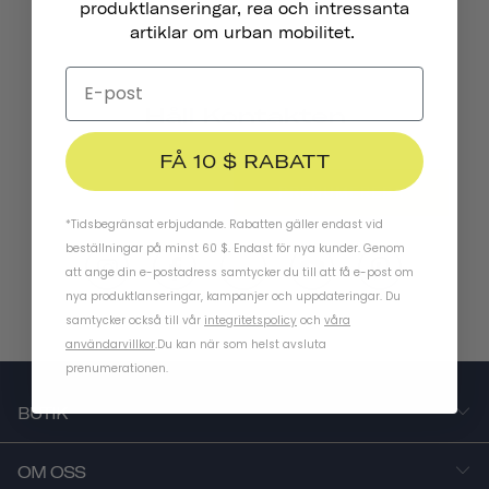
produktlanseringar, rea och intressanta
artiklar om urban mobilitet.
Håll Kontakten
FÅ 10 $ RABATT
PRENUMERERA
*Tidsbegränsat erbjudande. Rabatten gäller endast vid
beställningar på minst 60 $. Endast för nya kunder. Genom
att ange din e-postadress samtycker du till att få e-post om
nya produktlanseringar, kampanjer och uppdateringar. Du
samtycker också till vår
integritetspolicy
och
våra
användarvillkor
.
Du kan när som helst avsluta
prenumerationen.
BUTIK
OM OSS