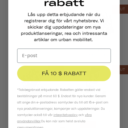
rabatt
SLUT
SLUT
Lås upp detta erbjudande när du
registrerar dig för vårt nyhetsbrev. Vi
skickar dig uppdateringar om nya
produktlanseringar, rea och intressanta
artiklar om urban mobilitet.
Chapter
Thousand Helfingrade
Handskar
SLUT
SLUT
FÅ 10 $ RABATT
*Tidsbegränsat erbjudande. Rabatten gäller endast vid
beställningar på minst 60 $. Endast för nya kunder. Genom
att ange din e-postadress samtycker du till att få e-post om
nya produktlanseringar, kampanjer och uppdateringar. Du
Thousand Halsduk
Thousand Strumpor
samtycker också till vår
integritetspolicy
och
våra
användarvillkor
.
Du kan när som helst avsluta
SLUT
prenumerationen.