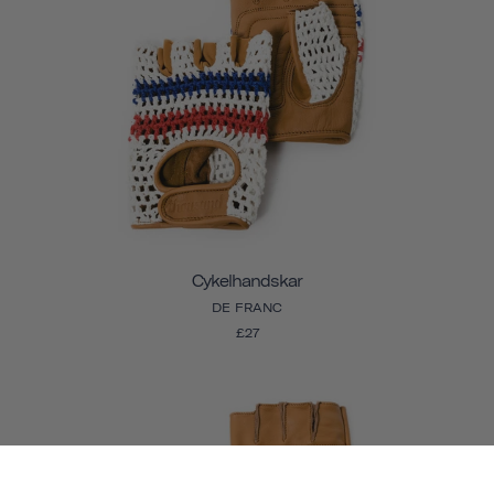
Cykelhandskar
DE FRANC
£27