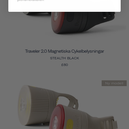
Traveler 2.0 Magnetiska Cykelbelysningar
STEALTH BLACK
£60
Ny modell