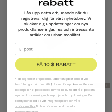
rabatt
Lås upp detta erbjudande när du
registrerar dig för vårt nyhetsbrev. Vi
skickar dig uppdateringar om nya
produktlanseringar, rea och intressanta
artiklar om urban mobilitet.
Reflekterande Klistermärken
FÅ 10 $ RABATT
LÅT OSS ÅKA
£5
*Tidsbegränsat erbjudande. Rabatten gäller endast vid
beställningar på minst 60 $. Endast för nya kunder. Genom
Ny modell
att ange din e-postadress samtycker du till att få e-post om
nya produktlanseringar, kampanjer och uppdateringar. Du
samtycker också till vår
integritetspolicy
och
våra
användarvillkor
.
Du kan när som helst avsluta
prenumerationen.