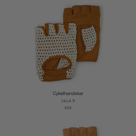
Cykelhandskar
LILLA 5
£23