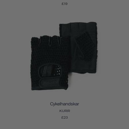
£19
Cykelhandskar
KURIR
£23