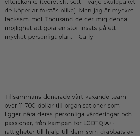
efterskänks (teoretiskt sett – varje skuldpaket
de köper är förstås olika). Men jag är mycket
tacksam mot Thousand de ger mig denna
möjlighet att göra en stor insats på ett
mycket personligt plan. – Carly
Tillsammans donerade vårt växande team
över 11 700 dollar till organisationer som
ligger nära deras personliga värderingar och
passioner, från kampen för LGBTQIA+-
rättigheter till hjälp till dem som drabbats av