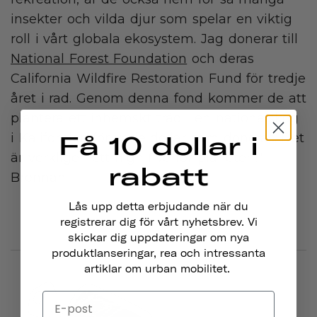
insekter och vilda djur som spelar en viktig
roll i vårt globala ekosystem. Jag donerar till
National Forest Foundation
och deras
California Wildfire Restoration Fund för tredje
året i rad. Genom denna fond kommer de att
plantera ett inhemskt träd i en nationalskog
i Kalifornien för varje dollar som doneras. Det
Få 10 dollar i
är verkligen ett high five för planeten!" –
rabatt
Brennan
Lås upp detta erbjudande när du
registrerar dig för vårt nyhetsbrev. Vi
skickar dig uppdateringar om nya
produktlanseringar, rea och intressanta
artiklar om urban mobilitet.