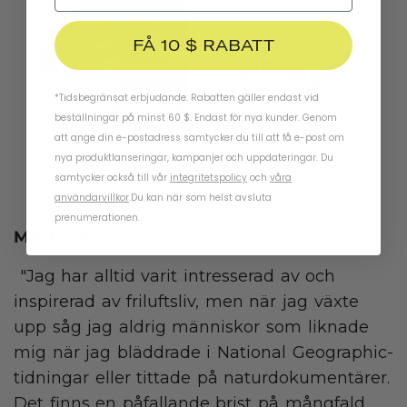
FÅ 10 $ RABATT
*Tidsbegränsat erbjudande. Rabatten gäller endast vid
beställningar på minst 60 $. Endast för nya kunder. Genom
att ange din e-postadress samtycker du till att få e-post om
nya produktlanseringar, kampanjer och uppdateringar. Du
samtycker också till vår
integritetspolicy
och
våra
användarvillkor
.
Du kan när som helst avsluta
prenumerationen.
MÅNGFALD
"Jag har alltid varit intresserad av och
inspirerad av friluftsliv, men när jag växte
upp såg jag aldrig människor som liknade
mig när jag bläddrade i National Geographic-
tidningar eller tittade på naturdokumentärer.
Det finns en påfallande brist på mångfald