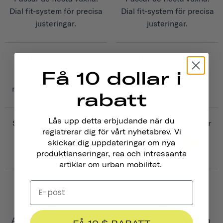
Dial fit-system för precisa
Dial fit-system för precisa
justeringar.
justeringar.
UTFORMAD FÖR
UTFORMAD FÖR
Få 10 dollar i
Cykel, skateboard,
Cykel
rullskridskor, sparkcykel
rabatt
Lås upp detta erbjudande när du
Säkerhetscertifieringar
Säkerhetscertifieringar
registrerar dig för vårt nyhetsbrev. Vi
skickar dig uppdateringar om nya
produktlanseringar, rea och intressanta
artiklar om urban mobilitet.
Anpassa med monogram
Anpassa med utbytbara