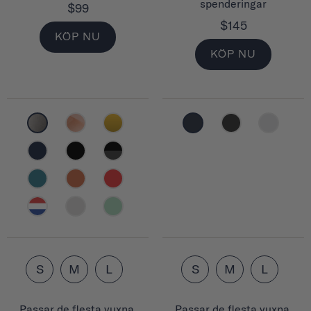
spenderingar
$99
$145
KÖP NU
KÖP NU
S
M
L
S
M
L
Passar de flesta vuxna.
Passar de flesta vuxna.