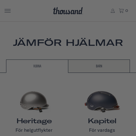
0
JÄMFÖR HJÄLMAR
VUXNA
BARN
Heritage
Kapitel
För helgutflykter
För vardags