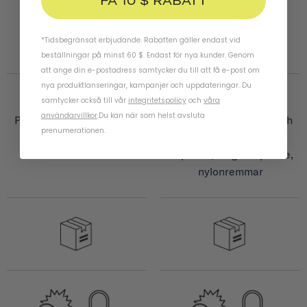
FÅ 10 $ RABATT
och reflekterande
visir (1 ingår) och
klistermärken
reflekterande
*Tidsbegränsat erbjudande. Rabatten gäller endast vid
klistermärken
beställningar på minst 60 $. Endast för nya kunder. Genom
att ange din e-postadress samtycker du till att få e-post om
nya produktlanseringar, kampanjer och uppdateringar. Du
Funktioner
Funktioner
samtycker också till vår
integritetspolicy
och
våra
användarvillkor
.
Du kan när som helst avsluta
PopLock, magnetspänne,
Magnetisk baklampa och
prenumerationen.
veganska läderremmar
multifunktionsadapter,
PopLock, magnetspänne,
nylonremmar