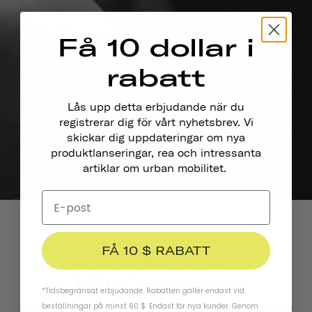
och under dessa åtta år
Få 10 dollar i
har vi lyssnat."
rabatt
Lås upp detta erbjudande när du
registrerar dig för vårt nyhetsbrev. Vi
skickar dig uppdateringar om nya
produktlanseringar, rea och intressanta
artiklar om urban mobilitet.
FÅ 10 $ RABATT
Ett Brev Från
Vår Grundare
*Tidsbegränsat erbjudande. Rabatten gäller endast vid
beställningar på minst 60 $. Endast för nya kunder. Genom
Thousand eftersom jag såg att det fanns ett behov av hjälmar