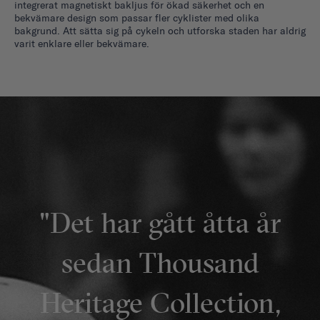
integrerat magnetiskt bakljus för ökad säkerhet och en
bekvämare design som passar fler cyklister med olika
bakgrund. Att sätta sig på cykeln och utforska staden har aldrig
varit enklare eller bekvämare.
"Det har gått åtta år
sedan Thousand
Heritage Collection,