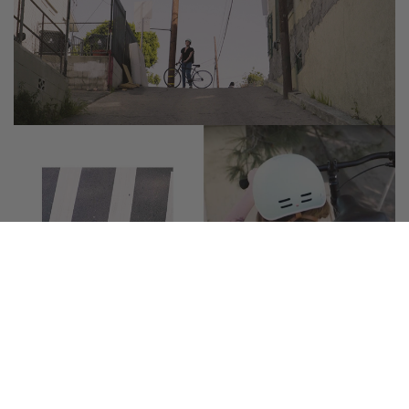
Tre år senare är vi ett
varumärke som strävar efter
att
ge människor möjlighet att återvända till två hjul och