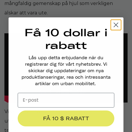
mångfaldig gemenskap på hjul som verkligen
älskar att vara ute.
Få 10 dollar i
rabatt
Lås upp detta erbjudande när du
registrerar dig för vårt nyhetsbrev. Vi
skickar dig uppdateringar om nya
produktlanseringar, rea och intressanta
artiklar om urban mobilitet.
Vi skapade Thousand vi älskar att cykla – att
FÅ 10 $ RABATT
utforska gator vi aldrig sett förut – att undvika
trafiken på väg till jobbet på morgonen – och att