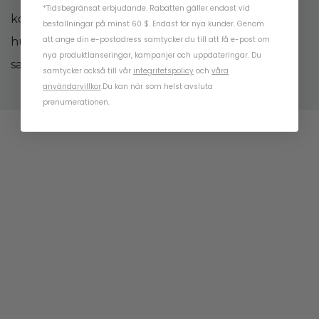
*Tidsbegränsat erbjudande. Rabatten gäller endast vid
komma närmare våra samhällen. Cykling förändrar
beställningar på minst 60 $. Endast för nya kunder. Genom
att ange din e-postadress samtycker du till att få e-post om
hur vi rör oss i våra städer och hjälper oss att se
nya produktlanseringar, kampanjer och uppdateringar. Du
saker från ett annat perspektiv.
samtycker också till vår
integritetspolicy
och
våra
användarvillkor
.
Du kan när som helst avsluta
prenumerationen.