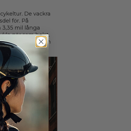
 cykeltur. De vackra
sdel för. På
 3,35 mil långa
ykla när som helst.
era genom Brooklyn
n Museum.