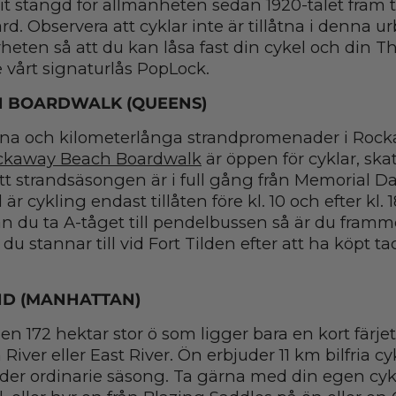
t stängd för allmänheten sedan 1920-talet fram ti
rd. Observera att cyklar inte är tillåtna i denna 
ärheten så att du kan låsa fast din cykel och din 
e vårt signaturlås PopLock.
 BOARDWALK (QUEENS)
orna och kilometerlånga strandpromenader i Rock
ckaway Beach Boardwalk
är öppen för cyklar, sk
tt strandsäsongen är i full gång från Memorial Day
 cykling endast tillåten före kl. 10 och efter kl. 1
n du ta A-tåget till pendelbussen så är du framme 
u stannar till vid Fort Tilden efter att ha köpt t
ND (MANHATTAN)
en 172 hektar stor ö som ligger bara en kort färjet
iver eller East River. Ön erbjuder 11 km bilfria c
der ordinarie säsong. Ta gärna med din egen cy