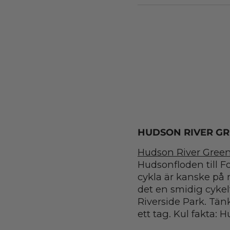
HUDSON RIVER G
Hudson River Gree
Hudsonfloden till For
cykla är kanske på 
det en smidig cyke
Riverside Park. Tän
ett tag. Kul fakta