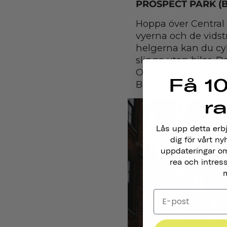
PROSPECT PARK (
Hoppa över Central P
vyerna och de vidstr
helgerna kan du cyk
slinga utan bilar. D
Om du känner dig 
Få 10
Botanic Garden ell
r
Lås upp detta erb
dig för vårt ny
uppdateringar om
rea och intres
m