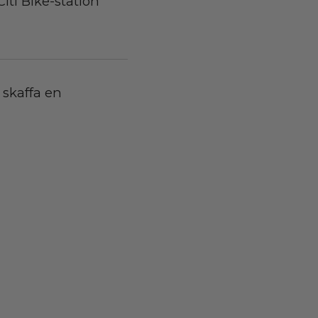
Citi Bike-station
 skaffa en