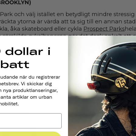
BROOKLYN)
ark och välj istället en betydligt mindre stressig
äckta ytorna är värda att ta sig till en annan stad
la, åka skateboard eller cykla
Prospect Parks
hela
e särskilda cykelbanorna gör det dock enkelt att c
ambitiös kan du göra en dag av det och promen
 dollar i
er kolla in den senaste utställningen på Brookly
abatt
judande när du registrerar
hetsbrev. Vi skickar dig
 nya produktlanseringar,
santa artiklar om urban
obilitet.