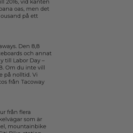
ll 2016, vid kanten
urbana oas, men det
Thousand på ett
aways. Den 8,8
ateboards och annat
 till Labor Day –
8. Om du inte vill
på nolltid. Vi
acos från Tacoway
ur från flera
ykelvägar som är
kel, mountainbike