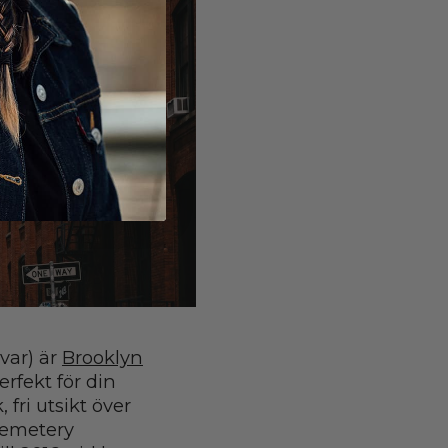
var) är
Brooklyn
rfekt för din
fri utsikt över
Cemetery