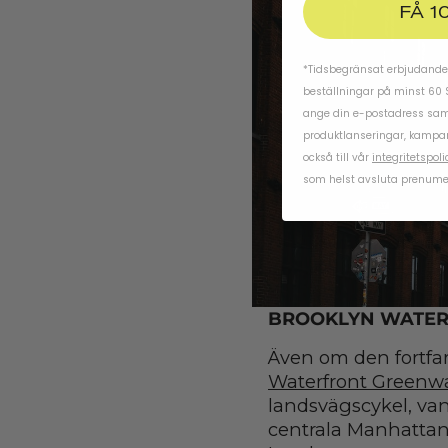
FÅ 1
*Tidsbegränsat erbjudande.
beställningar på minst 60 
ange din e-postadress samt
produktlanseringar, kampa
också till vår
integritetspoli
som helst avsluta prenume
BROOKLYN WATER
Även om den fortfar
Waterfront Greenw
landsvägscykel, vanl
centrala Manhattan