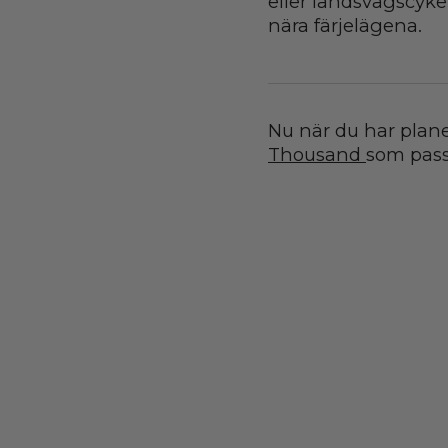
eller landsvägscykel
nära färjelägena.
Nu när du har planer
Thousand
som pass