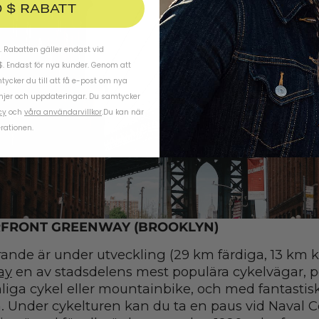
0 $ RABATT
 Rabatten gäller endast vid
$. Endast för nya kunder. Genom att
ycker du till att få e-post om nya
njer och uppdateringar. Du samtycker
cy
och
våra användarvillkor
.
Du kan när
rationen.
FRONT GREENWAY (BROOKLYN)
ande är under utveckling (29 km färdiga, 13 km k
ay
en av stadsdelens mest populära cykelvägar, pe
iga cykel eller mountainbike, och med fantastisk, 
. Under cykelturen kan du ta en paus vid Naval 