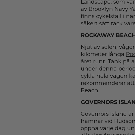
Landscape, som vari
av Brooklyn Navy Ya
finns cykelställ i n
säkert sätt tack var
ROCKAWAY BEACH
Njut av solen, våg
kilometer långa
Ro
året runt. Tänk på a
under denna period är
cykla hela vägen ka
rekommenderar att d
Beach.
GOVERNORS ISLA
Governors Island
är 
hamnar vid Hudson R
öppna varje dag un