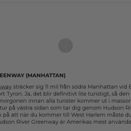
REENWAY (MANHATTAN)
nway
sträcker sig 11 mil från södra Manhattan vid 
t Tyron. Ja, det blir definitivt lite turistigt, så de
morgonen innan alla turister kommer ut i massor. 
ltur på västra sidan som tar dig genom Hudson Ri
k på att när du kommer till West Harlem måste d
: Hudson River Greenway är Amerikas mest använd