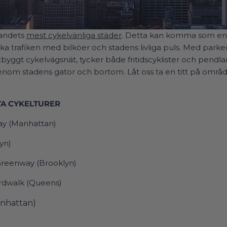
landets
mest cykelvänliga städer
. Detta kan komma som en ö
a trafiken med bilköer och stadens livliga puls. Med park
tbyggt cykelvägsnät, tycker både fritidscyklister och pendla
 genom stadens gator och bortom. Låt oss ta en titt på områd
TA CYKELTURER
ay (Manhattan)
yn)
Greenway (Brooklyn)
rdwalk (Queens)
anhattan)