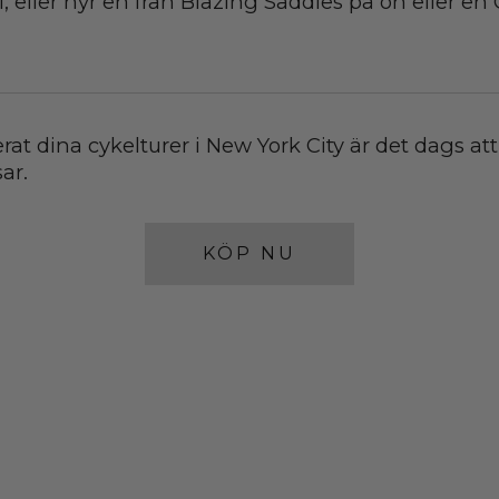
, eller hyr en från Blazing Saddles på ön eller en 
at dina cykelturer i New York City är det dags att
ar.
KÖP NU