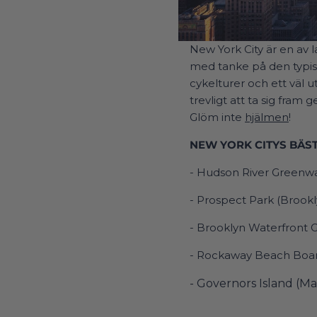
New York City är en av 
med tanke på den typisk
cykelturer och ett väl u
trevligt att ta sig fram
Glöm inte
hjälmen
!
NEW YORK CITYS BÄS
- Hudson River Greenw
- Prospect Park (Brookl
- Brooklyn Waterfront 
- Rockaway Beach Boa
- Governors Island (M