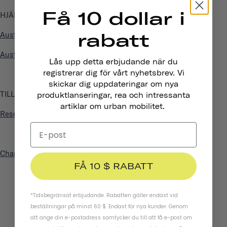
Få 10 dollar i
HJÄLMAR (AUSTRALIEN)
rabatt
Australien Hjälm - Heritage
Australien Hjälm - Chapter
Lås upp detta erbjudande när du
registrerar dig för vårt nyhetsbrev. Vi
skickar dig uppdateringar om nya
TILLBEHÖR
produktlanseringar, rea och intressanta
artiklar om urban mobilitet.
Resenärslampor
Reselampor – snabba tips
Chapter
FÅ 10 $ RABATT
*Tidsbegränsat erbjudande. Rabatten gäller endast vid
beställningar på minst 60 $. Endast för nya kunder. Genom
att ange din e-postadress samtycker du till att få e-post om