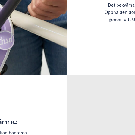
Det bekvämast
Öppna den dol
igenom ditt U
änne
 kan hanteras