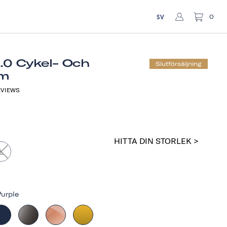
SV
0
1.0 Cykel- Och
Slutförsäljning
lm
VIEWS
HITTA DIN STORLEK >
L
urple