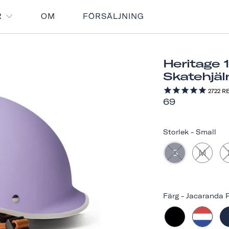
R
OM
FÖRSÄLJNING
Heritage 
Skatehjä
2722
RE
69
Storlek
-
Small
S
M
Färg
-
Jacaranda P