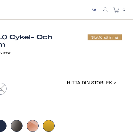
SV
0
1.0 Cykel- Och
Slutförsäljning
lm
VIEWS
HITTA DIN STORLEK >
L