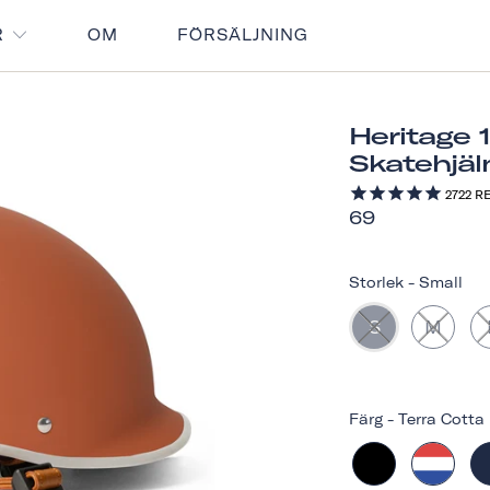
R
OM
FÖRSÄLJNING
Heritage 
Skatehjä
2722
RE
69
Storlek
-
Small
S
M
Färg
-
Terra Cotta