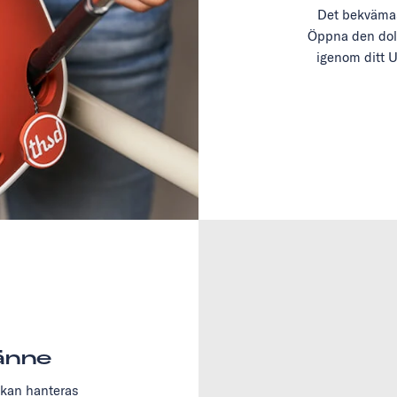
Det bekvämast
Öppna den dol
igenom ditt U
änne
 kan hanteras